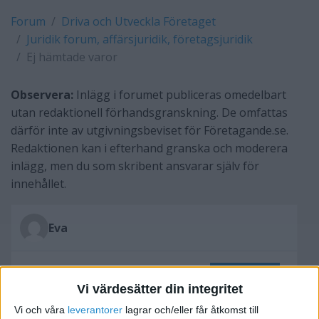
Forum
Driva och Utveckla Företaget
Juridik forum, affärsjuridik, företagsjuridik
Ej hämtade varor
Observera:
Inlägg i forumet publiceras omedelbart
utan redaktionell förhandsgranskning. De omfattas
därför inte av utgivningsbeviset för Företagande.se.
Redaktionen kan i efterhand granska och moderera
inlägg, men du som skribent ansvarar själv för
innehållet.
Eva
Skriv svar
Vi värdesätter din integritet
Vi och våra
leverantorer
lagrar och/eller får åtkomst till