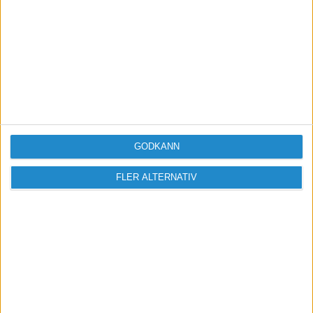
Logga in / Registrera
GODKÄNN
FLER ALTERNATIV
Sveriges största digitala
mötesplats för företagare.
Vi verkar för landets viktigaste arbetsgivare och