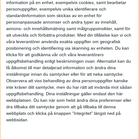
information på en enhet, exempelvis cookies, samt bearbetar
Ej hämtade varor
personuppgifter, exempelvis unika identifierare och
standardinformation som skickas av en enhet för
2024-11-19 09:37
personanpassade annonser och andra typer av innehåll,
annons- och innehållsmätning samt målgruppsinsikter, samt för
Var kan man läsa om regler som gäller ang detta.
att utveckla och förbättra produkter.
Med din tillåtelse kan vi och
Har en kund som beställt produkter som ännu ej
våra leverantörer använda exakta uppgifter om geografisk
positionering och identifiering via skanning av enheten. Du kan
är hämtade efter 6 månader. Produkterna i går ej
klicka för att godkänna vår och våra leverantörers
i vårt ordinarie sortiment och kräver daglig
uppgiftsbehandling enligt beskrivningen ovan. Alternativt kan du
skötsel.
få åtkomst till mer detaljerad information och ändra dina
Vi har inte möjlighet att förvara dessa längre.
inställningar innan du samtycker eller för att neka samtycke.
längre. Beställningen gjord via mail/telefon.
Observera att viss behandling av dina personuppgifter kanske
inte kräver ditt samtycke, men du har rätt att invända mot sådan
Kund har ännu inte annullerat beställningen och
uppgiftsbehandling. Dina inställningar gäller endast den här
blivit påminnd att hämta minst 10ggr.
webbplatsen. Du kan när som helst ändra dina preferenser eller
Har jag som säljare någon rätt till ersättning?
dra tillbaka ditt samtycke genom att gå tillbaka till denna
webbplats och klicka på knappen "Integritet" längst ned på
webbsidan.