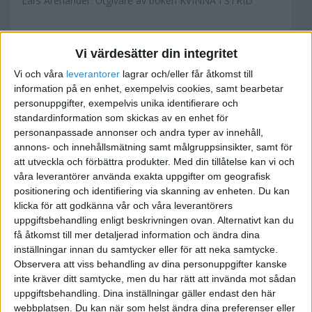
Lars Arenander. Utgivare av boken KVINNA I STRID
Vi värdesätter din integritet
Jessica Jäger
Vi och våra
leverantorer
lagrar och/eller får åtkomst till
information på en enhet, exempelvis cookies, samt bearbetar
personuppgifter, exempelvis unika identifierare och
2009-05-08 20:41
standardinformation som skickas av en enhet för
personanpassade annonser och andra typer av innehåll,
annons- och innehållsmätning samt målgruppsinsikter, samt för
[quote author=lars arenander
att utveckla och förbättra produkter.
Med din tillåtelse kan vi och
link=topic=5346.msg25757#msg25757
våra leverantörer använda exakta uppgifter om geografisk
date=1241822053]
positionering och identifiering via skanning av enheten. Du kan
Som ett blinkande nöjesfält, passar kanske en
klicka för att godkänna vår och våra leverantörers
del, dock ej mej. Titta på cantatons arbete, en
uppgiftsbehandling enligt beskrivningen ovan. Alternativt kan du
få åtkomst till mer detaljerad information och ändra dina
njutning för ögat. :LOOOL.
inställningar innan du samtycker eller för att neka samtycke.
[/quote]
Observera att viss behandling av dina personuppgifter kanske
inte kräver ditt samtycke, men du har rätt att invända mot sådan
Ja, jag måste medge att det störde mig också.
uppgiftsbehandling. Dina inställningar gäller endast den här
Sidan kommer få ett ännu mer proffsigt intryck
webbplatsen. Du kan när som helst ändra dina preferenser eller