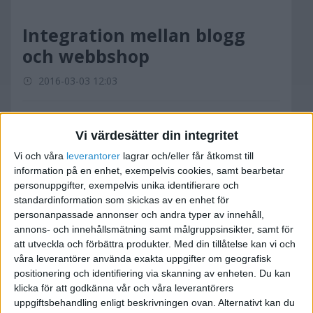
Integration mellan blogg
och webbshop
2016-03-03 12:03
Mycket att fundera på kring uppstart av
Vi värdesätter din integritet
webshopp.
Men för mig är det viktigt med en enkel
Vi och våra
leverantorer
lagrar och/eller får åtkomst till
information på en enhet, exempelvis cookies, samt bearbetar
systematik och koppling mellan webshoppen
personuppgifter, exempelvis unika identifierare och
och en blogg (med flera skribenter). Samma
standardinformation som skickas av en enhet för
domän/subdomän och helst samma cms.
personanpassade annonser och andra typer av innehåll,
Tacksam för tankar och förslag?
annons- och innehållsmätning samt målgruppsinsikter, samt för
Ps. Letar framför allt efter färdiga lösningar utan
att utveckla och förbättra produkter.
Med din tillåtelse kan vi och
våra leverantörer använda exakta uppgifter om geografisk
mycket egen design/anpassning.
positionering och identifiering via skanning av enheten. Du kan
klicka för att godkänna vår och våra leverantörers
uppgiftsbehandling enligt beskrivningen ovan. Alternativt kan du