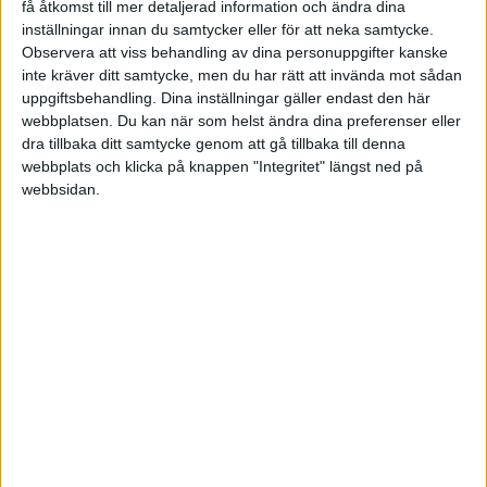
få åtkomst till mer detaljerad information och ändra dina
inställningar innan du samtycker eller för att neka samtycke.
Jan-E O
Observera att viss behandling av dina personuppgifter kanske
inte kräver ditt samtycke, men du har rätt att invända mot sådan
uppgiftsbehandling. Dina inställningar gäller endast den här
2016-03-07 16:39
webbplatsen. Du kan när som helst ändra dina preferenser eller
dra tillbaka ditt samtycke genom att gå tillbaka till denna
Alla färdiga e-shoplösningar verkar fungera bra
webbplats och klicka på knappen "Integritet" längst ned på
idag. Du betalar en månadskostnad och ofta
webbsidan.
ingår design i det. Även blogg, betallösningar och
vad du behöver för att komma igång.
Ex
wikinggruppen.se/
www.starweb.se/
www.e-butik.se/
Ett par alternativ är:
Joomla + virtuemart