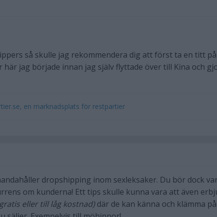
pers så skulle jag rekommendera dig att först ta en titt på
 här jag började innan jag själv flyttade över till Kina och gj
ier.se, en marknadsplats för restpartier
lhandahåller dropshipping inom sexleksaker. Du bör dock va
rens om kunderna! Ett tips skulle kunna vara att även erb
gratis eller till låg kostnad)
där de kan känna och klämma på
 säljer. Exempelvis till möhippor!