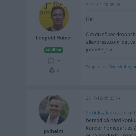
2015-01-10 09:43
Hej!
Om du söker droppship
Leopold Huber
aliexpress.com, det var
jobbet själv.
Medlem
17
Skapare av Överskottspart
3
2017-12-05 23:14
Sexleksakeroutlet
til
beredd på hård konkur
kunder homeparties
(
pvihelm
olika produkter som du