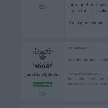
Jag letar efter dropsh
3
annan för sexleksaker
Kan någon rekommen
2014-08-04 17:30
salehoo google det så
www.officemoose.com htt
Jonathan Sjöholm
http://officemoose.com/
https://www.linkedin.c
Nykomling
5