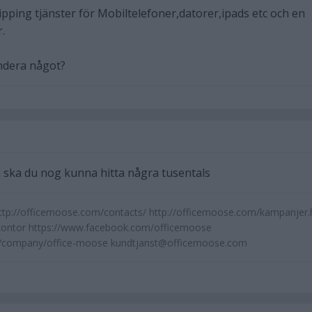
ipping tjänster för Mobiltelefoner,datorer,ipads etc och en
.
dera något?
 ska du nog kunna hitta några tusentals
p://officemoose.com/contacts/ http://officemoose.com/kampanjer.
kontor https://www.facebook.com/officemoose
om/company/office-moose kundtjanst@officemoose.com