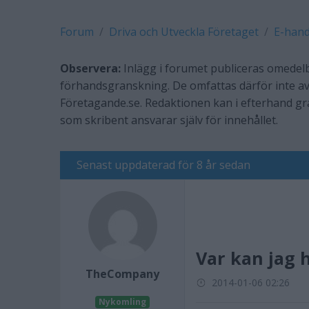
Forum
Driva och Utveckla Företaget
E-hand
Observera:
Inlägg i forumet publiceras omedelb
förhandsgranskning. De omfattas därför inte av
Företagande.se. Redaktionen kan i efterhand g
som skribent ansvarar själv för innehållet.
Senast uppdaterad för 8 år sedan
Var kan jag h
TheCompany
2014-01-06 02:26
Nykomling