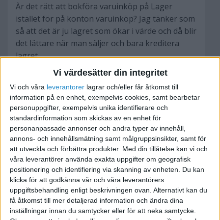
Är det rätt att bokföra varuinköp på Lager
istället för på konton varuinköp? Jag tänker som
så att det är ju lagret som ökar i värde och då blir
det lättare när man säljer och bara kreditera
lagret.
Vi värdesätter din integritet
Vi och våra
leverantorer
lagrar och/eller får åtkomst till
information på en enhet, exempelvis cookies, samt bearbetar
Jag är helt ny på detta och bara 18 år så jag hade
personuppgifter, exempelvis unika identifierare och
varit mycket tacksam över lite experthjälp 🙂
standardinformation som skickas av en enhet för
personanpassade annonser och andra typer av innehåll,
annons- och innehållsmätning samt målgruppsinsikter, samt för
att utveckla och förbättra produkter.
Med din tillåtelse kan vi och
våra leverantörer använda exakta uppgifter om geografisk
positionering och identifiering via skanning av enheten. Du kan
DFT
klicka för att godkänna vår och våra leverantörers
uppgiftsbehandling enligt beskrivningen ovan. Alternativt kan du
2007-04-11 14:40
få åtkomst till mer detaljerad information och ändra dina
inställningar innan du samtycker eller för att neka samtycke.