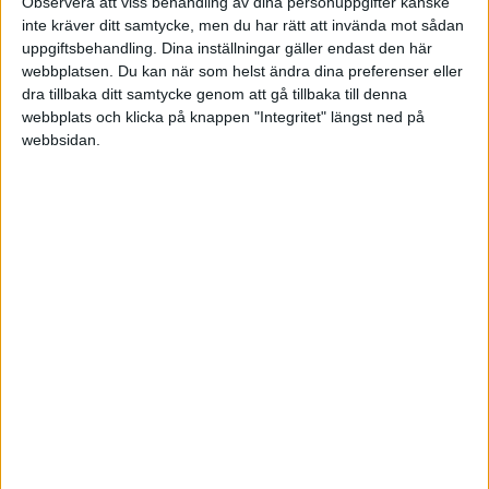
Observera att viss behandling av dina personuppgifter kanske
Vill du bokföra inköpet över lager så är det OK,
inte kräver ditt samtycke, men du har rätt att invända mot sådan
men man kan då inte göra som du gör. Om du
uppgiftsbehandling. Dina inställningar gäller endast den här
tittat på din resultaträkning nu så kan du se att
webbplatsen. Du kan när som helst ändra dina preferenser eller
du ännu inte har varken intäkter eller
dra tillbaka ditt samtycke genom att gå tillbaka till denna
varukostnader eftersom du bara använder
webbplats och klicka på knappen "Integritet" längst ned på
webbsidan.
lagerkontot. Ska du boka över lager måste
försäljningen konteras
D 1940 150
K 30** 120
K 2611 30
K 1510 (inköpspriset för just den varan du säljer)