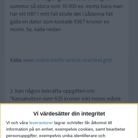
summor så stora som 10 000 ex. moms bara man
har ett HB? I mitt fall skulle det i sådanna fall
gälla en dator som kostade 9367 kronor ex.
moms. Se, källa nedan
Källa:
www.online.blinfo.se/bok-x/artikel.gml
2. Kan någon bekräfta uppgiften om
"Kassakvitton över 625 kronor inkl moms måste
innehålla både köparens och säljarens namn och
Vi värdesätter din integritet
adress"?
Vi och våra
leverantorer
lagrar och/eller får åtkomst till
information på en enhet, exempelvis cookies, samt bearbetar
personuppgifter, exempelvis unika identifierare och