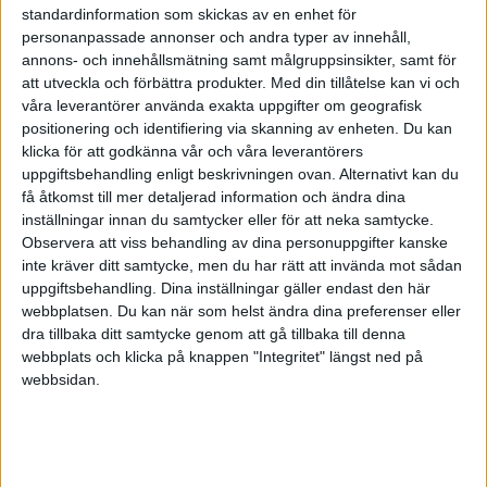
standardinformation som skickas av en enhet för
Har sökt annan källa för att bekräfta påståendet
personanpassade annonser och andra typer av innehåll,
men ej hittat.
annons- och innehållsmätning samt målgruppsinsikter, samt för
att utveckla och förbättra produkter.
Med din tillåtelse kan vi och
Källa:
www.campeador.se/ekonomikonsult/k...
våra leverantörer använda exakta uppgifter om geografisk
positionering och identifiering via skanning av enheten. Du kan
klicka för att godkänna vår och våra leverantörers
uppgiftsbehandling enligt beskrivningen ovan. Alternativt kan du
få åtkomst till mer detaljerad information och ändra dina
Tack på förhand,
inställningar innan du samtycker eller för att neka samtycke.
Observera att viss behandling av dina personuppgifter kanske
inte kräver ditt samtycke, men du har rätt att invända mot sådan
uppgiftsbehandling. Dina inställningar gäller endast den här
webbplatsen. Du kan när som helst ändra dina preferenser eller
Rickard Zetterqvist
dra tillbaka ditt samtycke genom att gå tillbaka till denna
webbplats och klicka på knappen "Integritet" längst ned på
webbsidan.
Karin i Västergötland