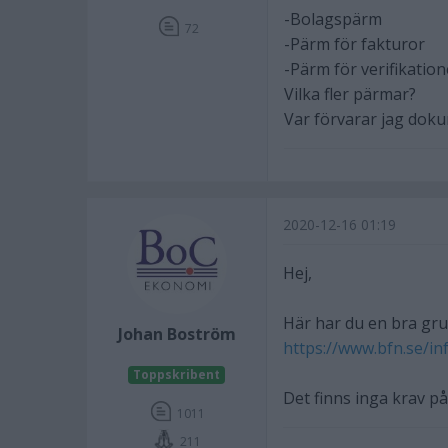
-Bolagspärm
72
-Pärm för fakturor
-Pärm för verifikation
Vilka fler pärmar?
Var förvarar jag dok
2020-12-16 01:19
Hej,
Här har du en bra gr
Johan Boström
https://www.bfn.se/in
Toppskribent
Det finns inga krav p
1011
211