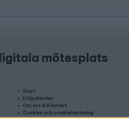
digitala mötesplats
Start
Erbjudanden
Om oss & Kontakt
Cookies och cookiehantering
Copyright och disclaimer
Annonsera