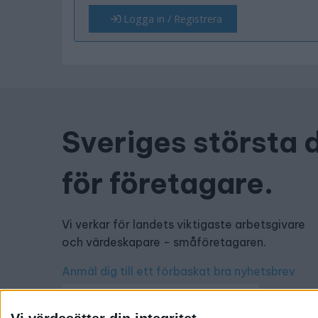
Logga in / Registrera
Sveriges största 
för företagare.
Vi verkar för landets viktigaste arbetsgivare
och värdeskapare - småföretagaren.
Anmäl dig till ett förbaskat bra nyhetsbrev