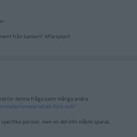
er
ument från banken? Affärsplan?
und för denna fråga samt många andra:
formationsmaterial/att-fora-bok/
å specifika pärmar, men en del info måste sparas.