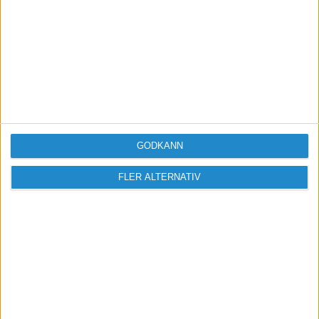
more
2007-01-12 09:17
Tack, det funkade. 🙂 Lättad till tusen!
GODKÄNN
FLER ALTERNATIV