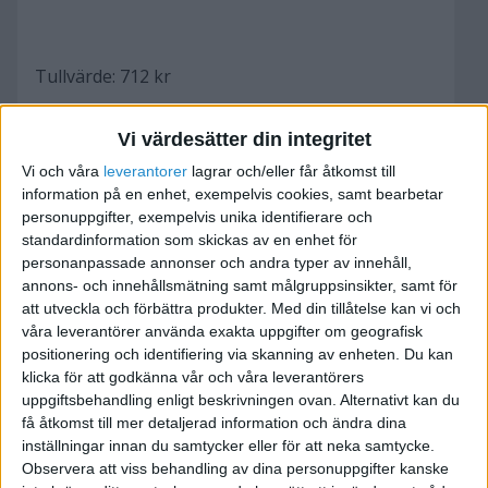
Tullvärde: 712 kr
Momsgrund: 727 kr
Vi värdesätter din integritet
Vi och våra
leverantorer
lagrar och/eller får åtkomst till
information på en enhet, exempelvis cookies, samt bearbetar
personuppgifter, exempelvis unika identifierare och
standardinformation som skickas av en enhet för
personanpassade annonser och andra typer av innehåll,
annons- och innehållsmätning samt målgruppsinsikter, samt för
Min sista faktura hade samma "totalvärde" som
att utveckla och förbättra produkter.
Med din tillåtelse kan vi och
"grund" för tullvärde, så det blev mer:
våra leverantörer använda exakta uppgifter om geografisk
positionering och identifiering via skanning av enheten. Du kan
Totalt: 423 kr
klicka för att godkänna vår och våra leverantörers
uppgiftsbehandling enligt beskrivningen ovan. Alternativt kan du
få åtkomst till mer detaljerad information och ändra dina
Moms: 423 kr
inställningar innan du samtycker eller för att neka samtycke.
Observera att viss behandling av dina personuppgifter kanske