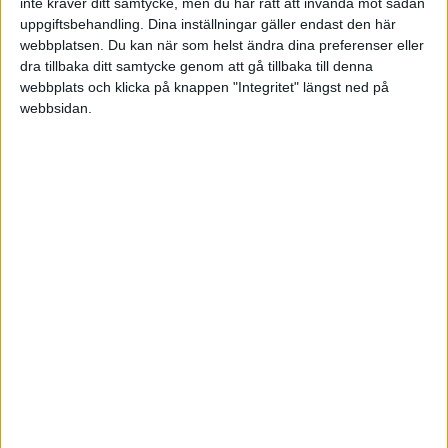
inte kräver ditt samtycke, men du har rätt att invända mot sådan
uppgiftsbehandling. Dina inställningar gäller endast den här
.. Då är det väl bara att jag bokför såhär:
webbplatsen. Du kan när som helst ändra dina preferenser eller
dra tillbaka ditt samtycke genom att gå tillbaka till denna
webbplats och klicka på knappen "Integritet" längst ned på
1930 d 423
webbsidan.
2645 k 423
.. istället för som jag brukar, såhär:
1930 d 196
2645 k 181
5720 k 15