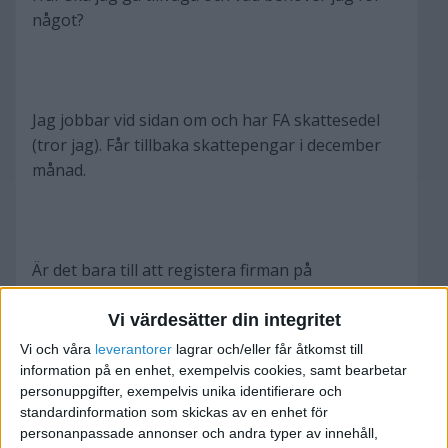
något?
Jag jobbar vid sidan om och har FA skattesedel
(tror jag). Får tillbaka skattepengar i december
månad.
Är det bara till att registera firman på
bolagsverket eller behöver jag göra något mer?
Eftersom det inte rör sig om så stor omsättning
Vi värdesätter din integritet
(tror jag) så vill jag inte betala någon
Vi och våra
leverantorer
lagrar och/eller får åtkomst till
preliminärberäknat skatt varje månad utan jag
information på en enhet, exempelvis cookies, samt bearbetar
personuppgifter, exempelvis unika identifierare och
vill göra det i samband med min deklaration en
standardinformation som skickas av en enhet för
gång per år. Momsen vill jag betala en gång i
personanpassade annonser och andra typer av innehåll,
månaden.