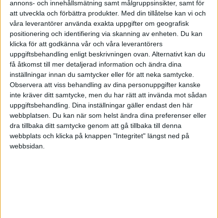
annons- och innehållsmätning samt målgruppsinsikter, samt för
att utveckla och förbättra produkter.
Med din tillåtelse kan vi och
våra leverantörer använda exakta uppgifter om geografisk
positionering och identifiering via skanning av enheten. Du kan
klicka för att godkänna vår och våra leverantörers
Vad behöver jag formellt göra?
uppgiftsbehandling enligt beskrivningen ovan. Alternativt kan du
få åtkomst till mer detaljerad information och ändra dina
inställningar innan du samtycker eller för att neka samtycke.
Observera att viss behandling av dina personuppgifter kanske
Tack på förhand
inte kräver ditt samtycke, men du har rätt att invända mot sådan
uppgiftsbehandling. Dina inställningar gäller endast den här
webbplatsen. Du kan när som helst ändra dina preferenser eller
dra tillbaka ditt samtycke genom att gå tillbaka till denna
webbplats och klicka på knappen "Integritet" längst ned på
webbsidan.
Marty
2007-02-05 07:23
www.foretagsregistrering.se/