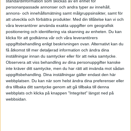
standardinformation som skickas av en enhet för
Jag har alltid betalat in 50% av allt överskott och
personanpassade annonser och andra typer av innehåll,
annons- och innehållsmätning samt målgruppsinsikter, samt för
nu verkar de göra differens på ca 40 000 kr. Se
att utveckla och förbättra produkter.
Med din tillåtelse kan vi och
bifgade bilder (1.png & 2.png) för deras tidigare
våra leverantörer använda exakta uppgifter om geografisk
& ändrade värden. Jag kan ha misstolkar det hela
positionering och identifiering via skanning av enheten. Du kan
och jublat ut i förskott.
klicka för att godkänna vår och våra leverantörers
uppgiftsbehandling enligt beskrivningen ovan. Alternativt kan du
få åtkomst till mer detaljerad information och ändra dina
Trevlig helg! / Max.
inställningar innan du samtycker eller för att neka samtycke.
Observera att viss behandling av dina personuppgifter kanske
inte kräver ditt samtycke, men du har rätt att invända mot sådan
uppgiftsbehandling. Dina inställningar gäller endast den här
webbplatsen. Du kan när som helst ändra dina preferenser eller
MaxTheMarketer
dra tillbaka ditt samtycke genom att gå tillbaka till denna
webbplats och klicka på knappen "Integritet" längst ned på
webbsidan.
2018-05-18 11:28
Här är 1.png (första bilden). Verkar som om man
bara får ladda upp en bild per inlägg: