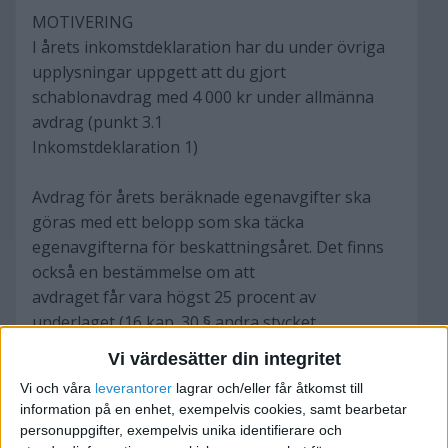
MOTIVERING
I årets inkomstdeklaration har du under övriga
upplysningar uppgett att du gjort
schablonavdrag med 4 000 kr under allmänna
avdrag (punkt 3.1
Inkomstdeklaration 1)
Avdrag för årets beräknade egenavgifter ska
göras med ett belopp som ska täcka
egenavgifterna för beskattningsåret. Det finns
också en bestämmelse om att
avdraget får vara högst 25 procent av
underlaget (16 kap. 30 § andra stycket
inkomstskattelagen). Grundregeln är att
Vi värdesätter din integritet
avdraget ska motsvara de egenavgifter
Vi och våra
leverantorer
lagrar och/eller får åtkomst till
som man kommer att bli påförd, detta avdrag får
information på en enhet, exempelvis cookies, samt bearbetar
i sin tur vara högst 25 procent."
personuppgifter, exempelvis unika identifierare och