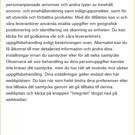
på registreringsdatumet. Det viktiga är ATT det
personanpassade annonser och andra typer av innehåll,
bokförs. Något som en hel del missar.
annons- och innehållsmätning samt målgruppsinsikter, samt för
att utveckla och förbättra produkter.
Med din tillåtelse kan vi och
våra leverantörer använda exakta uppgifter om geografisk
positionering och identifiering via skanning av enheten. Du kan
klicka för att godkänna vår och våra leverantörers
Raderad användare
uppgiftsbehandling enligt beskrivningen ovan. Alternativt kan du
få åtkomst till mer detaljerad information och ändra dina
inställningar innan du samtycker eller för att neka samtycke.
2018-09-01 10:24
Observera att viss behandling av dina personuppgifter kanske
inte kräver ditt samtycke, men du har rätt att invända mot sådan
Kan man inte bokföra det mot 2893? Alltså en
uppgiftsbehandling. Dina inställningar gäller endast den här
webbplatsen. Du kan när som helst ändra dina preferenser eller
skuld till mig som lagt ut pengarna.
dra tillbaka ditt samtycke genom att gå tillbaka till denna
webbplats och klicka på knappen "Integritet" längst ned på
webbsidan.
Ingvar Wogenius
2018-09-01 23:31