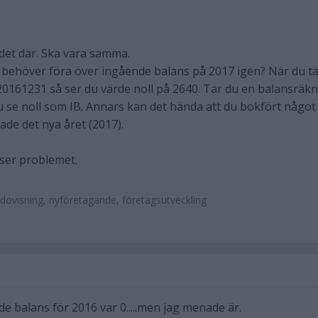
 det där. Ska vara samma.
u behöver föra över ingående balans på 2017 igen? När du t
0161231 så ser du värde noll på 2640. Tar du en balansräk
 se noll som IB. Annars kan det hända att du bokfört något
ade det nya året (2017).
öser problemet.
dovisning, nyföretagande, företagsutveckling
de balans för 2016 var 0.....men jag menade är.