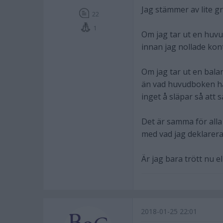
Jag stämmer av lite gr
22
1
Om jag tar ut en huvu
innan jag nollade kont
Om jag tar ut en bal
än vad huvudboken har
inget å släpar så att s
Det är samma för alla
med vad jag deklarera
Är jag bara trött nu e
2018-01-25 22:01