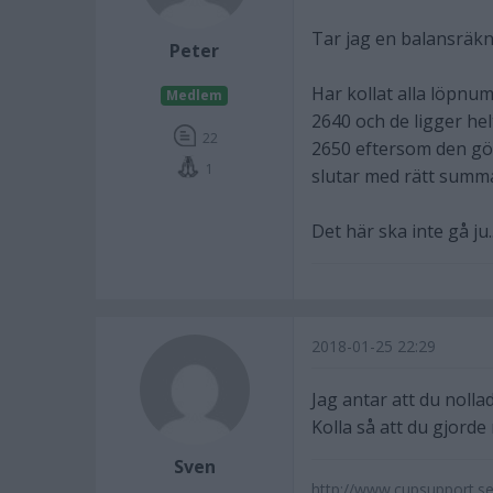
Tar jag en balansräkn
Peter
Har kollat alla löpnu
Medlem
2640 och de ligger he
22
2650 eftersom den görs
1
slutar med rätt summa
Det här ska inte gå ju..
2018-01-25 22:29
Jag antar att du noll
Kolla så att du gjorde 
Sven
http://www.cupsupport.se