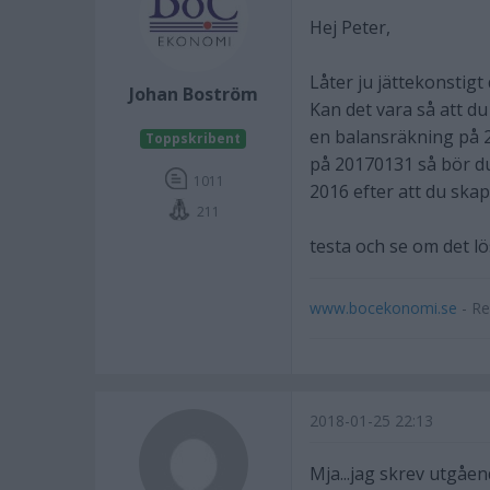
Hej Peter,
Låter ju jättekonstigt
Johan Boström
Kan det vara så att d
en balansräkning på 2
Toppskribent
på 20170131 så bör du
1011
2016 efter att du skap
211
testa och se om det l
www.bocekonomi.se
- Re
2018-01-25 22:13
Mja...jag skrev utgåen