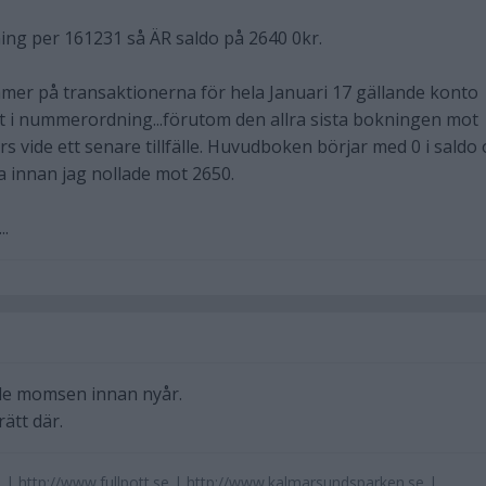
ing per 161231 så ÄR saldo på 2640 0kr.
mmer på transaktionerna för hela Januari 17 gällande konto
lt i nummerordning...förutom den allra sista bokningen mot
 vide ett senare tillfälle. Huvudboken börjar med 0 i saldo
 innan jag nollade mot 2650.
..
ade momsen innan nyår.
rätt där.
 | http://www.fullpott.se | http://www.kalmarsundsparken.se |