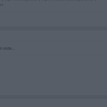
se
 siste....