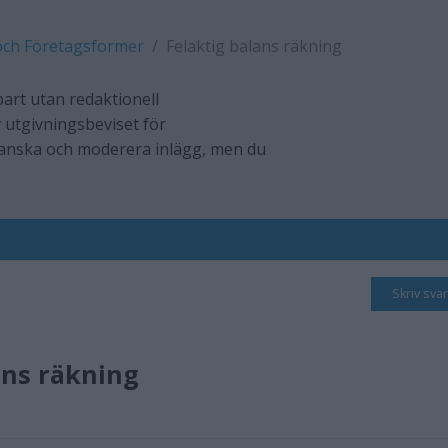
och Företagsformer
Felaktig balans räkning
art utan redaktionell
 utgivningsbeviset för
ranska och moderera inlägg, men du
Skriv svar
ans räkning