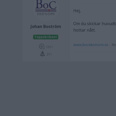
Hej,
Om du skickar huvudbo
Johan Boström
hottar nått.
Toppskribent
www.bocekonomi.se
- Re
1011
211