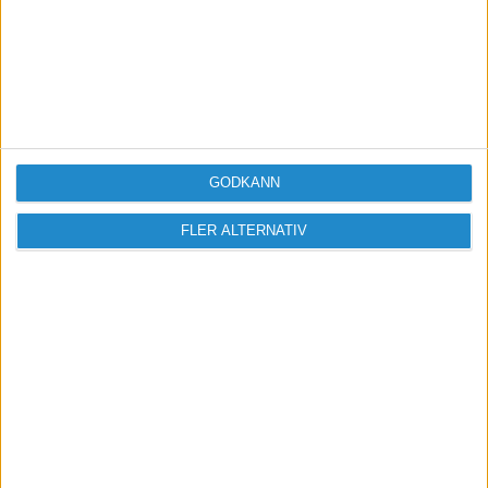
Vill du delta i diskussionen?
Logga in eller registrera dig för att skriva
inlägg och delta i diskussioner.
GODKÄNN
Logga in / Registrera
FLER ALTERNATIV