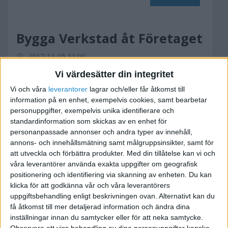
Bygga Verkstad åt Företaget
2017-11-05 11:00
Vi värdesätter din integritet
Hej
Vi och våra
leverantorer
lagrar och/eller får åtkomst till
information på en enhet, exempelvis cookies, samt bearbetar
Jag har ett litet AB som jag driver på sidan av min
personuppgifter, exempelvis unika identifierare och
standardinformation som skickas av en enhet för
ordinarie anställning.
personanpassade annonser och andra typer av innehåll,
Nu går det så pass bra, att jag måste börja ha en
annons- och innehållsmätning samt målgruppsinsikter, samt för
fast lokal att ha maskiner och utrustning i .
att utveckla och förbättra produkter.
Med din tillåtelse kan vi och
våra leverantörer använda exakta uppgifter om geografisk
Vilket är det bästa sättet att lösa lokalproblemet
positionering och identifiering via skanning av enheten. Du kan
klicka för att godkänna vår och våra leverantörers
enligt nedanstående formel:
uppgiftsbehandling enligt beskrivningen ovan. Alternativt kan du
Jag har en gård med gott om plats , vill bygga ett
få åtkomst till mer detaljerad information och ändra dina
garage/maskinhall
inställningar innan du samtycker eller för att neka samtycke.
Observera att viss behandling av dina personuppgifter kanske