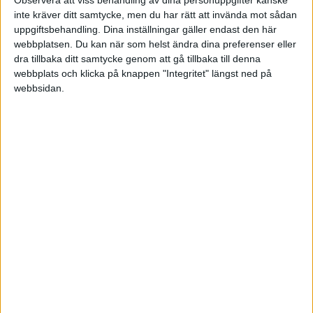
Att låta företaget bekosta byggnation av
inte kräver ditt samtycke, men du har rätt att invända mot sådan
uppgiftsbehandling. Dina inställningar gäller endast den här
maskinhallen på min gård
webbplatsen. Du kan när som helst ändra dina preferenser eller
dra tillbaka ditt samtycke genom att gå tillbaka till denna
eller ska jag bygga maskinhallen privat och hyra
webbplats och klicka på knappen "Integritet" längst ned på
ut till mitt AB ?
webbsidan.
// mvh Ante
Lars Nyström
2023-02-27 11:34
Hej Ante
Ser att det är en gammal tråd. En fråga då jag