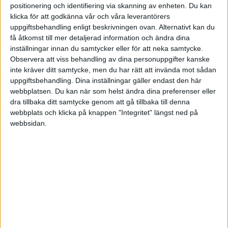
positionering och identifiering via skanning av enheten. Du kan
klicka för att godkänna vår och våra leverantörers
uppgiftsbehandling enligt beskrivningen ovan. Alternativt kan du
få åtkomst till mer detaljerad information och ändra dina
Sven
inställningar innan du samtycker eller för att neka samtycke.
Observera att viss behandling av dina personuppgifter kanske
inte kräver ditt samtycke, men du har rätt att invända mot sådan
2017-03-28 20:52
uppgiftsbehandling. Dina inställningar gäller endast den här
webbplatsen. Du kan när som helst ändra dina preferenser eller
Fortnox har tydligen en plugin:
dra tillbaka ditt samtycke genom att gå tillbaka till denna
www.fortnox.se/koppling/woocomm...
webbplats och klicka på knappen "Integritet" längst ned på
webbsidan.
Har tyvärr inte själv testat den kombinationen...
http://www.cupsupport.se | http://www.fullpott.se |
http://www.kalmarsundsparken.se |
http://www.domänstatus.se