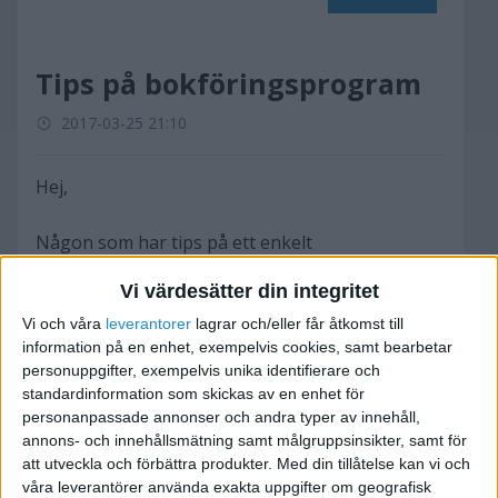
Tips på bokföringsprogram
2017-03-25 21:10
Hej,
Någon som har tips på ett enkelt
bokföringsprogram med koppling till
Vi värdesätter din integritet
Wordpress/Woocommerce?
Vi och våra
leverantorer
lagrar och/eller får åtkomst till
information på en enhet, exempelvis cookies, samt bearbetar
Tack på förhand
personuppgifter, exempelvis unika identifierare och
Thomas
standardinformation som skickas av en enhet för
personanpassade annonser och andra typer av innehåll,
annons- och innehållsmätning samt målgruppsinsikter, samt för
[url=https://www.tasty.green]Tasty Green - Vardagslyx
att utveckla och förbättra produkter.
Med din tillåtelse kan vi och
för medvetna finsmakare
våra leverantörer använda exakta uppgifter om geografisk