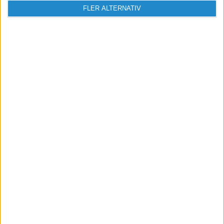
FLER ALTERNATIV
Vill du delta i diskussionen?
Logga in eller registrera dig för att skriva
inlägg och delta i diskussioner.
Logga in / Registrera