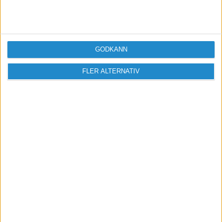
1000 kr 🙂
GODKÄNN
Andreas
FLER ALTERNATIV
2016-11-28 00:55
Tack för bra info! :bravo