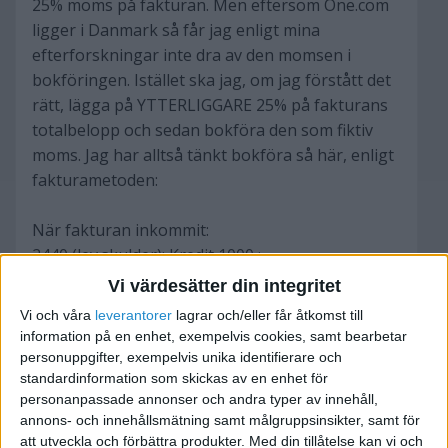
25% moms på fakturan. Men eftersom One.com
ligger i Danmark så får jag enligt mina
efterforskningar inte dra av den momsen i
bokföringen. Istället ska jag, om jag förstått det
rätt, lägga på YTTERLIGGARE 25% på fakturans
totalbelopp och sedan bokföra den som fiktiv
moms. Jag har alltså tänkt bokföra så här, enligt
fakturametoden:
När fakturan inkommit:
2440 (lev.skulder): Kredit 1000 :-
4535 (inköp tjänst EU-land): Debet 1000 :-
Vi värdesätter din integritet
2614 (utg. moms omvänd skattskyldighet 25 %):
Vi och våra
leverantorer
lagrar och/eller får åtkomst till
Kredit 250 :-
information på en enhet, exempelvis cookies, samt bearbetar
2645 (beräknad ingående moms utlandet): Debet
personuppgifter, exempelvis unika identifierare och
250 :-
standardinformation som skickas av en enhet för
personanpassade annonser och andra typer av innehåll,
annons- och innehållsmätning samt målgruppsinsikter, samt för
När fakturan betalats (från mitt privatkonto):
att utveckla och förbättra produkter.
Med din tillåtelse kan vi och