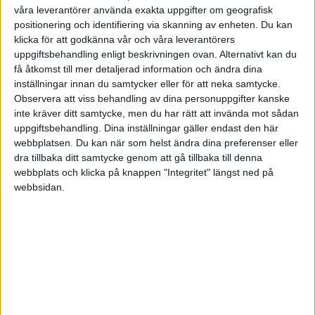
2440 (lev.skulder): Debet 1000 :-
våra leverantörer använda exakta uppgifter om geografisk
2018 (egen insättning): Kredit 1000 :-
positionering och identifiering via skanning av enheten. Du kan
klicka för att godkänna vår och våra leverantörers
uppgiftsbehandling enligt beskrivningen ovan. Alternativt kan du
Sedan om jag vill ta ut pengarna från
få åtkomst till mer detaljerad information och ändra dina
företagskontot för att täcka skulden till mig själv:
inställningar innan du samtycker eller för att neka samtycke.
2013 (eget uttag): Debet 1000 :-
Observera att viss behandling av dina personuppgifter kanske
1930 (företagskonto): Kredit 1000:-
inte kräver ditt samtycke, men du har rätt att invända mot sådan
uppgiftsbehandling. Dina inställningar gäller endast den här
webbplatsen. Du kan när som helst ändra dina preferenser eller
Kan någon vänlig själ kolla om detta verkar
dra tillbaka ditt samtycke genom att gå tillbaka till denna
riktigt?
webbplats och klicka på knappen "Integritet" längst ned på
webbsidan.
Stig Forsberg
2016-11-27 17:02