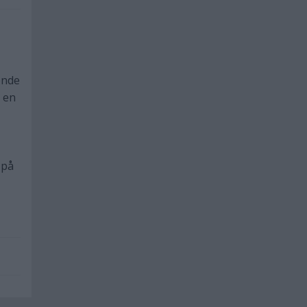
onde
a en
 på