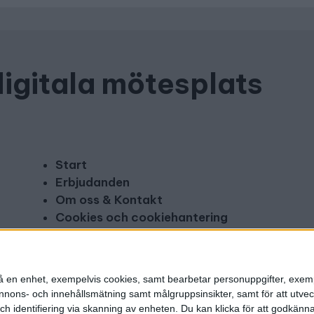
digitala mötesplats
Start
Erbjudanden
Om oss & Kontakt
Cookies och cookiehantering
Copyright och disclaimer
Annonsera
n på en enhet, exempelvis cookies, samt bearbetar personuppgifter, exem
ons- och innehållsmätning samt målgruppsinsikter, samt för att utveck
h identifiering via skanning av enheten. Du kan klicka för att godkänn