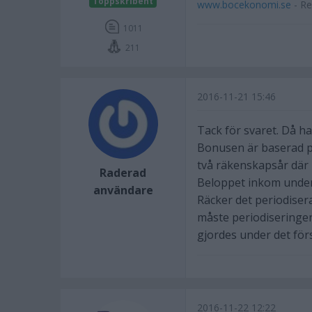
Toppskribent
www.bocekonomi.se
- Re
1011
211
2016-11-21 15:46
Tack för svaret. Då ha
Bonusen är baserad p
två räkenskapsår där 
Raderad
Beloppet inkom under
användare
Räcker det periodisera
måste periodiseringen
gjordes under det för
2016-11-22 12:22