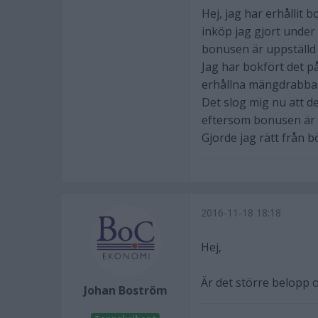
Hej, jag har erhållit 
inköp jag gjort unde
bonusen är uppställd
Jag har bokfört det 
erhållna mängdrabbat
Det slog mig nu att d
eftersom bonusen är b
Gjorde jag rätt från b
2016-11-18 18:18
Hej,
Är det större belopp o
Johan Boström