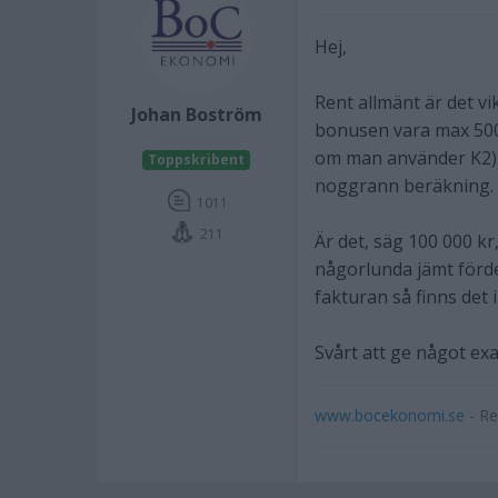
Hej,
Rent allmänt är det vi
Johan Boström
bonusen vara max 5000
om man använder K2). 
Toppskribent
noggrann beräkning.
1011
211
Är det, säg 100 000 kr
någorlunda jämt förde
fakturan så finns det
Svårt att ge något exa
www.bocekonomi.se
- Re