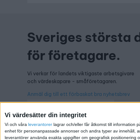
Sveriges största 
för företagare.
Vi verkar för landets viktigaste arbetsgivare
och värdeskapare - småföretagaren.
Anmäl dig till ett förbaskat bra nyhetsbrev
Vi värdesätter din integritet
Vi och våra
leverantorer
lagrar och/eller får åtkomst till informatio
Har du ett nyhetstips?
enhet för personanpassade annonser och andra typer av innehåll, ann
leverantörer använda exakta uppgifter om geografisk positionering oc
Kontakta oss: info@foretagande.se