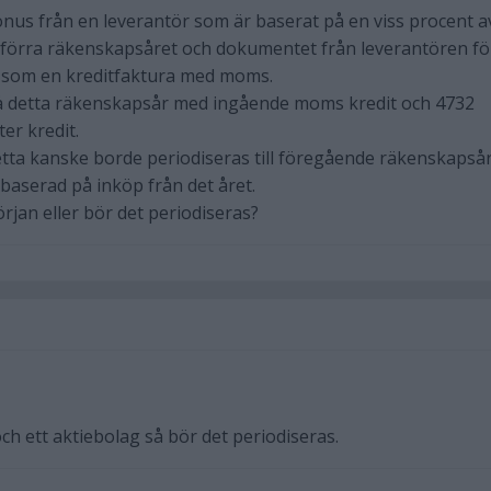
bonus från en leverantör som är baserat på en viss procent a
r förra räkenskapsåret och dokumentet från leverantören fö
 som en kreditfaktura med moms.
på detta räkenskapsår med ingående moms kredit och 4732
er kredit.
etta kanske borde periodiseras till föregående räkenskapså
aserad på inköp från det året.
örjan eller bör det periodiseras?
ch ett aktiebolag så bör det periodiseras.