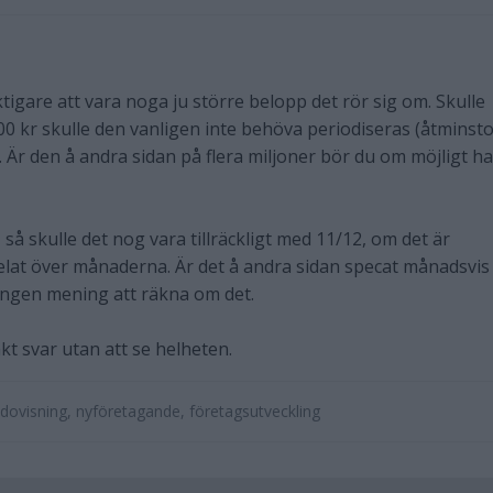
ktigare att vara noga ju större belopp det rör sig om. Skulle
 kr skulle den vanligen inte behöva periodiseras (åtminst
Är den å andra sidan på flera miljoner bör du om möjligt h
, så skulle det nog vara tillräckligt med 11/12, om det är
lat över månaderna. Är det å andra sidan specat månadsvis
 ingen mening att räkna om det.
kt svar utan att se helheten.
dovisning, nyföretagande, företagsutveckling