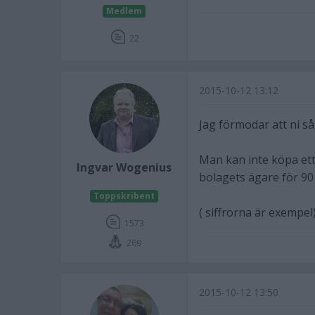
Medlem
22
2015-10-12 13:12
Jag förmodar att ni så
Man kan inte köpa ett 
Ingvar Wogenius
bolagets ägare för 90
Toppskribent
( siffrorna är exempel
1573
269
2015-10-12 13:50