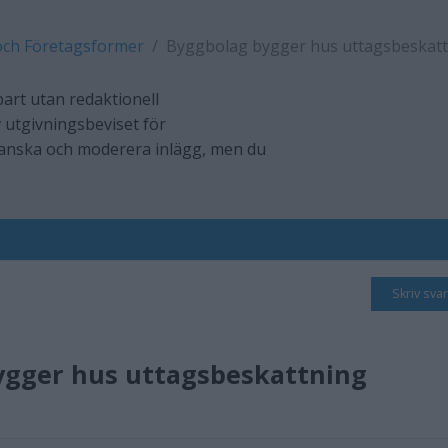
och Företagsformer
Byggbolag bygger hus uttagsbeskat
art utan redaktionell
 utgivningsbeviset för
ranska och moderera inlägg, men du
Skriv svar
ygger hus uttagsbeskattning