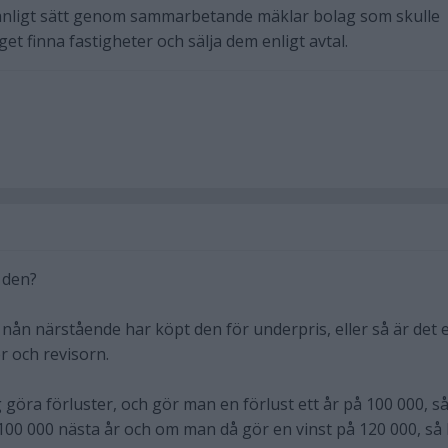
vanligt sätt genom sammarbetande mäklar bolag som skulle
et finna fastigheter och sälja dem enligt avtal.
s den?
 nån närstående har köpt den för underpris, eller så är det e
r och revisorn.
ag göra förluster, och gör man en förlust ett år på 100 000, s
00 000 nästa år och om man då gör en vinst på 120 000, så 