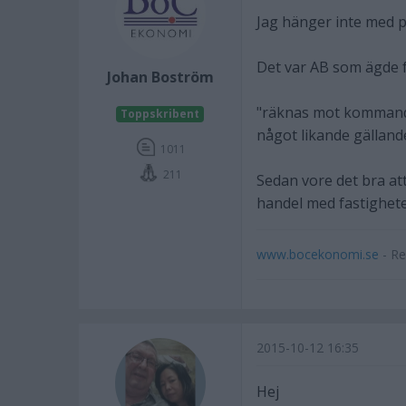
Jag hänger inte med 
Det var AB som ägde f
Johan Boström
"räknas mot kommande 
Toppskribent
något likande gälland
1011
211
Sedan vore det bra att
handel med fastigheter
www.bocekonomi.se
- Re
2015-10-12 16:35
Hej