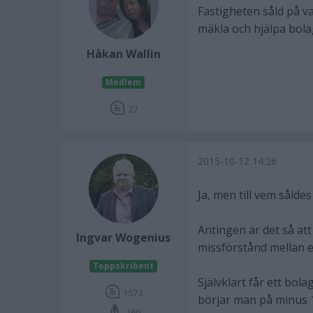
Fastigheten såld på 
mäkla och hjälpa bolag
Håkan Wallin
Medlem
22
2015-10-12 14:26
Ja, men till vem sålde
Antingen är det så att
Ingvar Wogenius
missförstånd mellan e
Toppskribent
Självklart får ett bol
1573
börjar man på minus 1
269