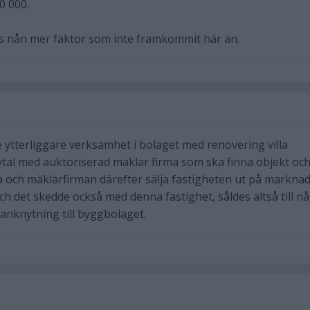
0 000.
as nån mer faktor som inte framkommit här än.
 ytterliggare verksamhet i bolaget med renovering villa
vtal med auktoriserad mäklar firma som ska finna objekt oc
 och mäklarfirman därefter sälja fastigheten ut på markna
och det skedde också med denna fastighet, såldes altså till n
anknytning till byggbolaget.