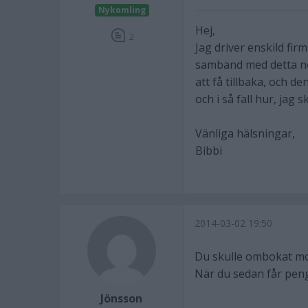
Nykomling
Hej,
2
Jag driver enskild fir
samband med detta no
att få tillbaka, och 
och i så fall hur, jag 
Vänliga hälsningar,
Bibbi
2014-03-02 19:50
Du skulle ombokat mo
När du sedan får peng
Jönsson