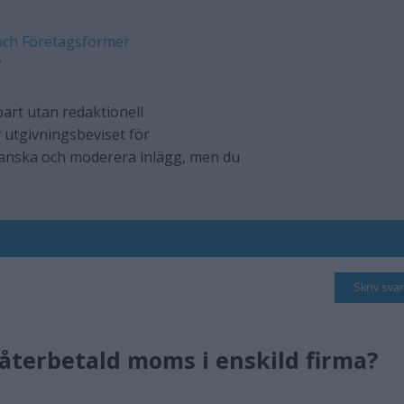
och Företagsformer
?
art utan redaktionell
 utgivningsbeviset för
ranska och moderera inlägg, men du
Skriv svar
återbetald moms i enskild firma?