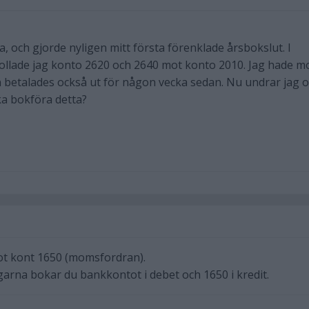
ma, och gjorde nyligen mitt första förenklade årsbokslut. I
llade jag konto 2620 och 2640 mot konto 2010. Jag hade 
den betalades också ut för någon vecka sedan. Nu undrar jag 
ska bokföra detta?
t kont 1650 (momsfordran).
arna bokar du bankkontot i debet och 1650 i kredit.