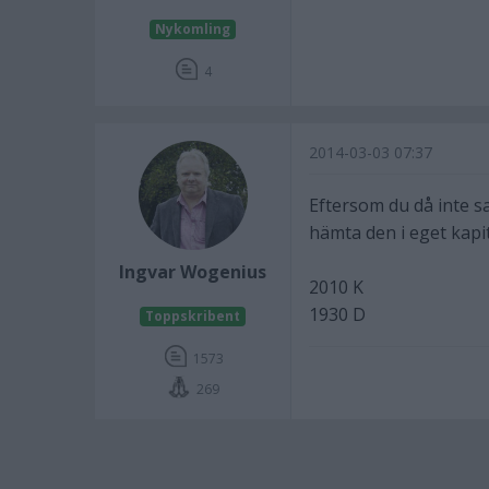
Nykomling
4
2014-03-03 07:37
Eftersom du då inte sa
hämta den i eget kapi
Ingvar Wogenius
2010 K
1930 D
Toppskribent
1573
269