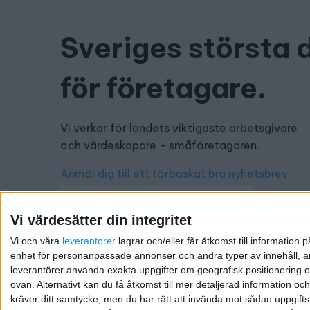
Sveriges största 
för företagare.
Vi verkar för landets viktigaste arbetsgivare
och värdeskapare - småföretagaren.
Anmäl dig till ett förbaskat bra nyhetsbrev
Vi värdesätter din integritet
Vi och våra
leverantorer
lagrar och/eller får åtkomst till informatio
Har du ett nyhetstips?
enhet för personanpassade annonser och andra typer av innehåll, ann
leverantörer använda exakta uppgifter om geografisk positionering oc
Kontakta oss: info@foretagande.se
ovan. Alternativt kan du få åtkomst till mer detaljerad information oc
kräver ditt samtycke, men du har rätt att invända mot sådan uppgifts