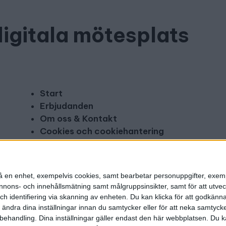
digitala mötesplats
Start
Erbjudanden
Om oss & Kontakt
Cookies och cookiehantering
Copyright och disclaimer
Annonsera
n på en enhet, exempelvis cookies, samt bearbetar personuppgifter, exem
ons- och innehållsmätning samt målgruppsinsikter, samt för att utveck
h identifiering via skanning av enheten. Du kan klicka för att godkänn
h ändra dina inställningar innan du samtycker eller för att neka samtyck
behandling. Dina inställningar gäller endast den här webbplatsen. Du kan