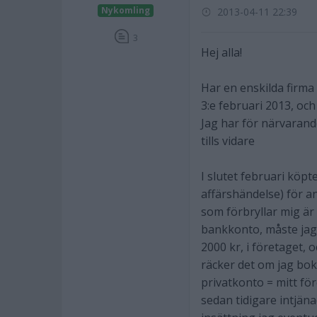
Nykomling
2013-04-11 22:39
3
Hej alla!
Har en enskilda firm
3:e februari 2013, oc
Jag har för närvarand
tills vidare
I slutet februari köpte
affärshändelse) för a
som förbryllar mig är
bankkonto, måste jag d
2000 kr, i företaget, 
räcker det om jag bok
privatkonto = mitt för
sedan tidigare intjän