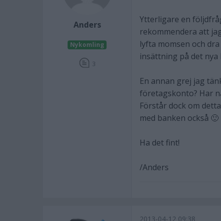
Ytterligare en följdfr
Anders
rekommendera att jag 
lyfta momsen och dra
Nykomling
insättning på det nya
3
En annan grej jag tän
företagskonto? Har nä
Förstår dock om detta i
med banken också 🙂
Ha det fint!
/Anders
2013-04-12 09:38