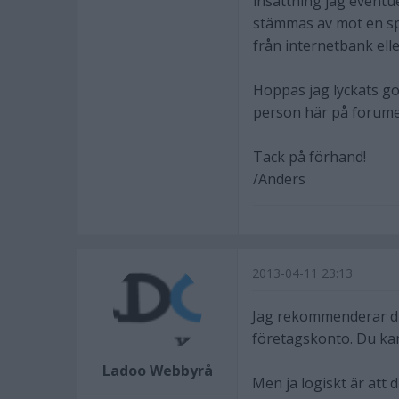
insättning jag eventu
stämmas av mot en spe
från internetbank eller
Hoppas jag lyckats gö
person här på forumet
Tack på förhand!
/Anders
2013-04-11 23:13
Jag rekommenderar dig
företagskonto. Du kan
Ladoo Webbyrå
Men ja logiskt är att 