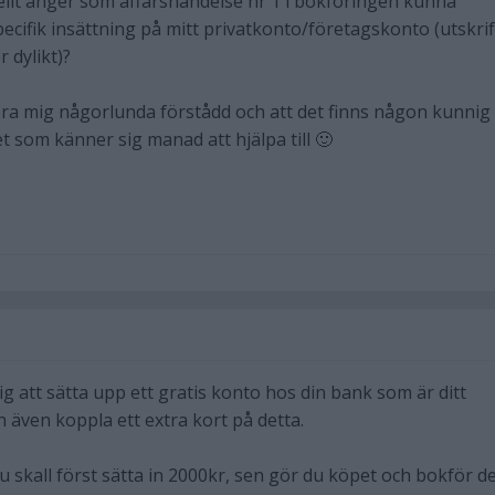
ellt anger som affärshändelse nr 1 i bokföringen kunna
cifik insättning på mitt privatkonto/företagskonto (utskrif
 dylikt)?
ra mig någorlunda förstådd och att det finns någon kunnig
 som känner sig manad att hjälpa till 🙂
 att sätta upp ett gratis konto hos din bank som är ditt
 även koppla ett extra kort på detta.
du skall först sätta in 2000kr, sen gör du köpet och bokför d