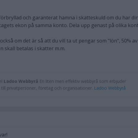
örbryllad och garanterat hamna i skatteskuld om du har di
etagets ekon på samma konto. Dela upp genast på olika kon
ckså om det är så att du vill ta ut pengar som "lön", 50% av
n skall betalas i skatter m.m.
el
Ladoo Webbyrå
En liten men effektiv webbyrå som erbjuder
till privatpersoner, företag och organisationer.
Ladoo Webbyrå
var!