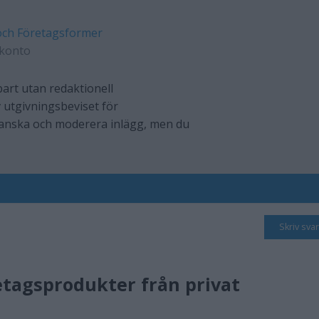
och Företagsformer
kkonto
art utan redaktionell
 utgivningsbeviset för
ranska och moderera inlägg, men du
Skriv svar
etagsprodukter från privat