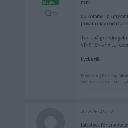
m.m..
Medlem
80
du kommer bli grymt f
privata ekon och för
Tänk på grundregeln o
VINSTEN är ditt, reste
Lycka till.
Med vänlig hälsning Mika
webutveckling och design 
2013-04-12 09:13
Jättetack för snabbt s