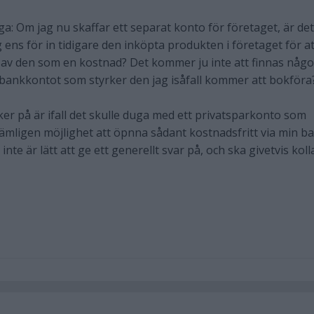
åga: Om jag nu skaffar ett separat konto för företaget, är det
ens för in tidigare den inköpta produkten i företaget för at
 av den som en kostnad? Det kommer ju inte att finnas någ
 bankkontot som styrker den jag isåfall kommer att bokföra
ker på är ifall det skulle duga med ett privatsparkonto som
mligen möjlighet att öpnna sådant kostnadsfritt via min ba
nte är lätt att ge ett generellt svar på, och ska givetvis koll