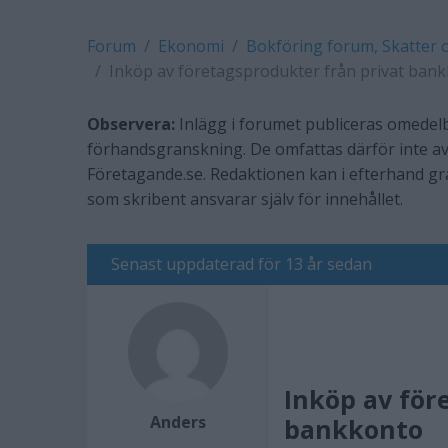
Forum
Ekonomi
Bokföring forum, Skatter 
Inköp av företagsprodukter från privat ban
Observera:
Inlägg i forumet publiceras omedelb
förhandsgranskning. De omfattas därför inte av
Företagande.se. Redaktionen kan i efterhand g
som skribent ansvarar själv för innehållet.
Senast uppdaterad för 13 år sedan
Inköp av för
Anders
bankkonto