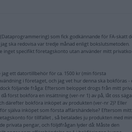
a (Dataprogrammering) som fick godkännande för FA-skatt 
h jag ska redovisa var tredje månad enligt bokslutsmetoden.
e inget specifikt företagskonto utan använder mitt privatk
 jag ett datortillbehör för ca. 1500 kr (min första
nvändning i företaget, och jag vet hur denna ska bokföras - 
 dock följande fråga: Eftersom beloppet drogs från mitt priv
å först bokföra en insättning (ver-nr 1) av på, låt oss säga
och därefter bokföra inköpet av produkten (ver-nr 2)? Eller
för själva inköpet som första affärshändelse? Eftersom mitt
etagskonto för tillfället , så betalades ju produkten med mi
ade privata pengar, och följdfrågan lyder då: Måste den