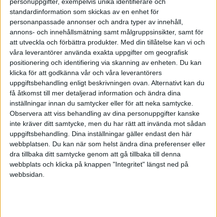
Fram til nu har jag bara haft några få
personuppgifter, exempelvis unika identifierare och
verifikationer och jag saknar vissa
standardinformation som skickas av en enhet för
personanpassade annonser och andra typer av innehåll,
grundläggande kunskaper om bokföring. Jag är
annons- och innehållsmätning samt målgruppsinsikter, samt för
inte heller säker om mina tre sista kvartal
att utveckla och förbättra produkter.
Med din tillåtelse kan vi och
deklarationer har varit korrekta.
våra leverantörer använda exakta uppgifter om geografisk
positionering och identifiering via skanning av enheten. Du kan
Vad jag skulle behöva är någon att kontrollera
klicka för att godkänna vår och våra leverantörers
uppgiftsbehandling enligt beskrivningen ovan. Alternativt kan du
min nuvarande bokföring för att se till att det
få åtkomst till mer detaljerad information och ändra dina
inte finns några fel, plus, vissa (kanske
inställningar innan du samtycker eller för att neka samtycke.
engångs-)rådgivning så att jag kan hantera min
Observera att viss behandling av dina personuppgifter kanske
bokföring i framtiden. Kanske också årsbokslut
inte kräver ditt samtycke, men du har rätt att invända mot sådan
samtidigt?!
uppgiftsbehandling. Dina inställningar gäller endast den här
webbplatsen. Du kan när som helst ändra dina preferenser eller
dra tillbaka ditt samtycke genom att gå tillbaka till denna
Nu i January utvecklas mitt företag och jag
webbplats och klicka på knappen "Integritet" längst ned på
kommer att ha fler verifikationer (mest faktura) i
webbsidan.
framtiden.
Finns där någon som erbjuder hjälp på det sätt?