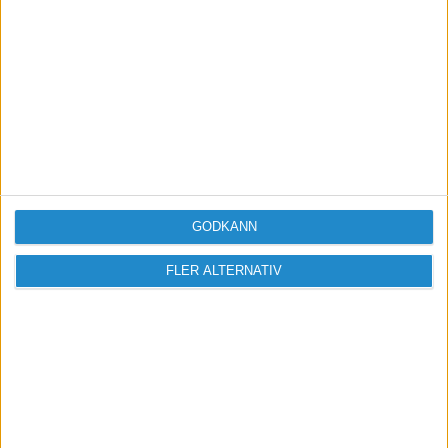
GODKÄNN
FLER ALTERNATIV
Vill du delta i diskussionen?