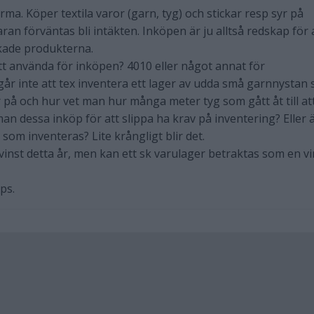
irma. Köper textila varor (garn, tyg) och stickar resp syr på
ran förväntas bli intäkten. Inköpen är ju alltså redskap för 
rkade produkterna.
att använda för inköpen? 4010 eller något annat för
 går inte att tex inventera ett lager av udda små garnnystan
 på och hur vet man hur många meter tyg som gått åt till at
an dessa inköp för att slippa ha krav på inventering? Eller 
som inventeras? Lite krångligt blir det.
inst detta år, men kan ett sk varulager betraktas som en vi
ps.