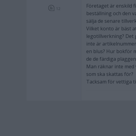
Företaget är enskild f
12
beställning och den va
sälja de senare tillve
Vilket konto är bäst 
legotillverkning? Det
inte är artikelnummer
en blus? Hur bokför m
de de färdiga plaggen 
Man räknar inte med v
som ska skattas för?
Tacksam för vettiga ti