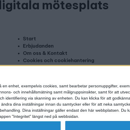
digitala mötesplats
Start
Erbjudanden
Om oss & Kontakt
Cookies och cookiehantering
Copyright och disclaimer
Annonsera
n på en enhet, exempelvis cookies, samt bearbetar personuppgifter, exem
ons- och innehållsmätning samt målgruppsinsikter, samt för att utveck
h identifiering via skanning av enheten. Du kan klicka för att godkänn
h ändra dina inställningar innan du samtycker eller för att neka samtyck
behandling. Dina inställningar gäller endast den här webbplatsen. Du kan
appen "Integritet" längst ned på webbsidan.
g utgivare: Mikael Karlsson