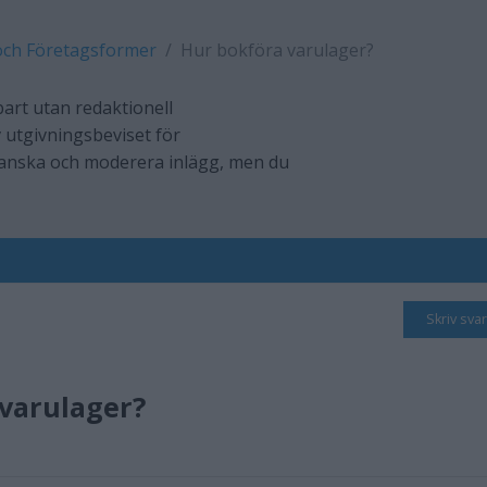
och Företagsformer
Hur bokföra varulager?
art utan redaktionell
 utgivningsbeviset för
ranska och moderera inlägg, men du
Skriv svar
varulager?