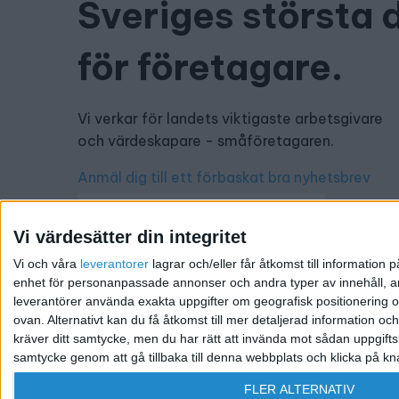
Sveriges största 
för företagare.
Vi verkar för landets viktigaste arbetsgivare
och värdeskapare - småföretagaren.
Anmäl dig till ett förbaskat bra nyhetsbrev
Vi värdesätter din integritet
Vi och våra
leverantorer
lagrar och/eller får åtkomst till informatio
Har du ett nyhetstips?
enhet för personanpassade annonser och andra typer av innehåll, ann
leverantörer använda exakta uppgifter om geografisk positionering oc
Kontakta oss: info@foretagande.se
ovan. Alternativt kan du få åtkomst till mer detaljerad information oc
kräver ditt samtycke, men du har rätt att invända mot sådan uppgifts
samtycke genom att gå tillbaka till denna webbplats och klicka på kn
@ 2026 Företagande.se. All rights reserved. | Ansvari
FLER ALTERNATIV