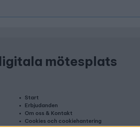
digitala mötesplats
Start
Erbjudanden
Om oss & Kontakt
Cookies och cookiehantering
Copyright och disclaimer
Annonsera