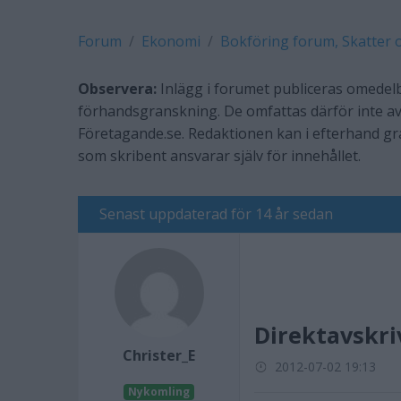
Forum
Ekonomi
Bokföring forum, Skatter 
Observera:
Inlägg i forumet publiceras omedelb
förhandsgranskning. De omfattas därför inte av
Företagande.se. Redaktionen kan i efterhand g
som skribent ansvarar själv för innehållet.
Senast uppdaterad för 14 år sedan
Direktavskr
Christer_E
2012-07-02 19:13
Nykomling