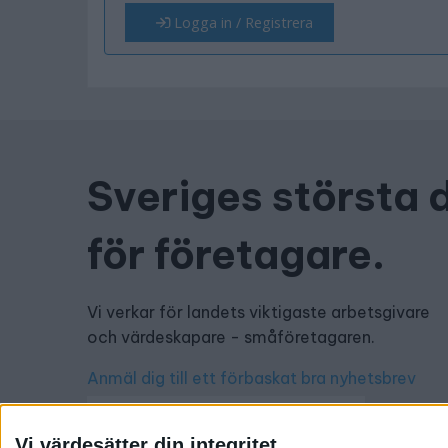
Logga in / Registrera
Sveriges största 
för företagare.
Vi verkar för landets viktigaste arbetsgivare
och värdeskapare - småföretagaren.
Anmäl dig till ett förbaskat bra nyhetsbrev
Vi värdesätter din integritet