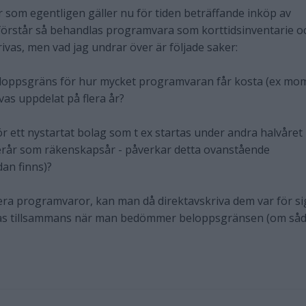
er som egentligen gäller nu för tiden beträffande inköp av
förstår så behandlas programvara som korttidsinventarie o
krivas, men vad jag undrar över är följade saker:
eloppsgräns för hur mycket programvaran får kosta (ex mo
vas uppdelat på flera år?
ör ett nystartat bolag som t ex startas under andra halvåret
rår som räkenskapsår - påverkar detta ovanstående
an finns)?
era programvaror, kan man då direktavskriva dem var för si
dlas tillsammans när man bedömmer beloppsgränsen (om så