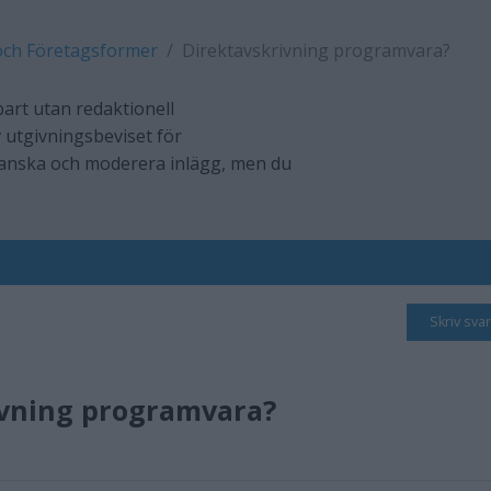
och Företagsformer
Direktavskrivning programvara?
art utan redaktionell
 utgivningsbeviset för
ranska och moderera inlägg, men du
Skriv svar
ivning programvara?