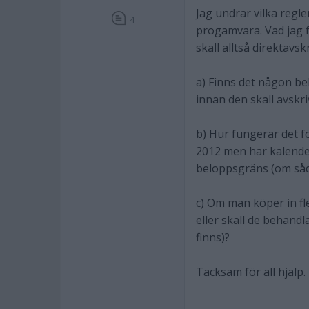
Jag undrar vilka regl
4
progamvara. Vad jag 
skall alltså direktavs
a) Finns det någon b
innan den skall avskri
b) Hur fungerar det f
2012 men har kalende
beloppsgräns (om såd
c) Om man köper in fl
eller skall de behan
finns)?
Tacksam för all hjälp.