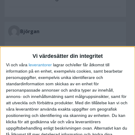
Björgan
2006-10-03 08:00
Vi värdesätter din integritet
skickade in min förra veckan via bank id, denna
Vi och våra
leverantorer
lagrar och/eller får åtkomst till
vecka ska jag få den,sa de när jag ringde
information på en enhet, exempelvis cookies, samt bearbetar
personuppgifter, exempelvis unika identifierare och
skatteverket.
standardinformation som skickas av en enhet för
personanpassade annonser och andra typer av innehåll,
vh Björgan
annons- och innehållsmätning samt målgruppsinsikter, samt för
att utveckla och förbättra produkter.
Med din tillåtelse kan vi och
våra leverantörer använda exakta uppgifter om geografisk
positionering och identifiering via skanning av enheten. Du kan
klicka för att godkänna vår och våra leverantörers
RoisinDubh
uppgiftsbehandling enligt beskrivningen ovan. Alternativt kan du
få åtkomst till mer detaljerad information och ändra dina