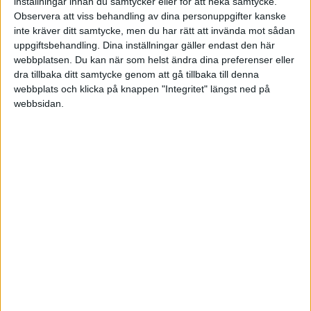
inställningar innan du samtycker eller för att neka samtycke.
Vore väldigt tacksam för svar!
Observera att viss behandling av dina personuppgifter kanske
inte kräver ditt samtycke, men du har rätt att invända mot sådan
uppgiftsbehandling. Dina inställningar gäller endast den här
Mikael
webbplatsen. Du kan när som helst ändra dina preferenser eller
dra tillbaka ditt samtycke genom att gå tillbaka till denna
webbplats och klicka på knappen "Integritet" längst ned på
webbsidan.
Jonathan
2010-09-22 15:44
Du bör skriva ett skuldbrev där det står vad ni
kommit överens om, så länge räntan är skälig är
det inga problem (typ ref +3%, men kommer inte
ihåg exakt vilka siffror). Du betalar bara ut det,
bokför som räntekostnad. Företaget fyller i