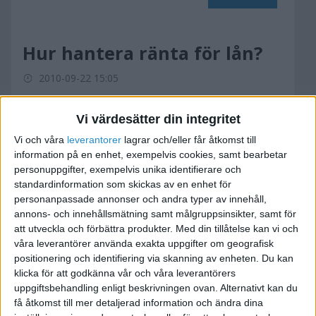
Hur hantera ränta för lån?
2010-09-22 15:05
Hej!
Vi värdesätter din integritet
Vi och våra
leverantorer
lagrar och/eller får åtkomst till
Vi driver aktiebolag och har tidigare lånat
information på en enhet, exempelvis cookies, samt bearbetar
personuppgifter, exempelvis unika identifierare och
pengar kortfristisgt av närstående, då utan
standardinformation som skickas av en enhet för
ränta. Då har det inte varit så svårt att
personanpassade annonser och andra typer av innehåll,
hantera/bokfört.
annons- och innehållsmätning samt målgruppsinsikter, samt för
att utveckla och förbättra produkter.
Med din tillåtelse kan vi och
Men hur gör vi om vi kommer överens om ränta?
våra leverantörer använda exakta uppgifter om geografisk
Behöver vi "anställa" långivaren och betala ut
positionering och identifiering via skanning av enheten. Du kan
klicka för att godkänna vår och våra leverantörers
räntan som lön? Hur ska långivaren hantera
uppgiftsbehandling enligt beskrivningen ovan. Alternativt kan du
räntan?
få åtkomst till mer detaljerad information och ändra dina