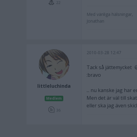
22
Med vänliga hälsningar,
Jonathan
2010-03-28 12:47
Tack så jättemycket 
:bravo
littleluchinda
... nu kanske jag har 
Men det är väl till s
Medlem
eller ska jag även skic
36