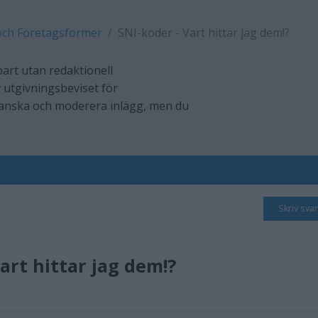
och Företagsformer
SNI-koder - Vart hittar jag dem!?
art utan redaktionell
 utgivningsbeviset för
ranska och moderera inlägg, men du
Skriv svar
art hittar jag dem!?