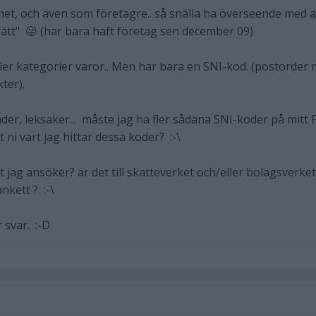
met, och även som företagre.. så snälla ha överseende med a
 "rätt" 😛 (har bara haft företag sen december 09)
 fler kategorier varor.. Men har bara en SNI-kod. (postorder
ter).
kläder, leksaker... måste jag ha fler sådana SNI-koder på mitt F
t ni vart jag hittar dessa koder? :-\
t jag ansöker? är det till skatteverket och/eller bolagsverket
nkett ? :-\
 svar. :-D