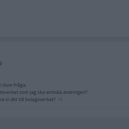
😃
en dum fråga..
katteverket som jag ska anmäla ändringen?
ka in det till bolagsverket? :-\