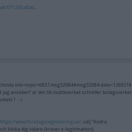
df/071205alfab...
luchinda link=topic=6837.msg32084#msg32084 date=1269218
t jag ansöker? är det till skatteverket och/eller bolagsverket
nkett ? :-\
https://www.foretagsregistrering.se/
, välj "Ändra
och klicka dig vidare (kräver e-legitimation).