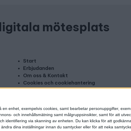
digitala mötesplats
Start
Erbjudanden
Om oss & Kontakt
Cookies och cookiehantering
Copyright och disclaimer
Annonsera
n på en enhet, exempelvis cookies, samt bearbetar personuppgifter, exem
ons- och innehållsmätning samt målgruppsinsikter, samt för att utveck
h identifiering via skanning av enheten. Du kan klicka för att godkänn
h ändra dina inställningar innan du samtycker eller för att neka samtyck