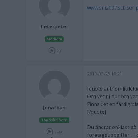
www.sni2007.scb.se/_p
heterpeter
Medlem
23
2010-03-26 18:21
[quote author=little
Och vet ni hur och var
Finns det en färdig bla
Jonathan
[/quote]
Toppskribent
Du ändrar enklast på
2066
företagsuppgifter ..." 