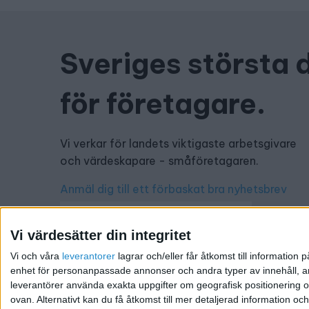
Sveriges största 
för företagare.
Vi verkar för landets viktigaste arbetsgivare
och värdeskapare - småföretagaren.
Anmäl dig till ett förbaskat bra nyhetsbrev
Vi värdesätter din integritet
Vi och våra
leverantorer
lagrar och/eller får åtkomst till informatio
Har du ett nyhetstips?
enhet för personanpassade annonser och andra typer av innehåll, ann
leverantörer använda exakta uppgifter om geografisk positionering oc
Kontakta oss: info@foretagande.se
ovan. Alternativt kan du få åtkomst till mer detaljerad information oc