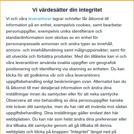
Olika förstås, men på ett ungefär?
Vi värdesätter din integritet
Vi och våra
leverantorer
lagrar och/eller får åtkomst till
information på en enhet, exempelvis cookies, samt bearbetar
Sitter med bokslut och deklaration så här i sista
personuppgifter, exempelvis unika identifierare och
stund, inser att jag tagit mig vatten över huvudet
standardinformation som skickas av en enhet för
personanpassade annonser och andra typer av innehåll,
(det har blivit mer komplicerat ju längre vi hållt
annons- och innehållsmätning samt målgruppsinsikter, samt för
på). Får strunta i det blir försenat och lämna över
att utveckla och förbättra produkter.
Med din tillåtelse kan vi och
det till någon annan.
våra leverantörer använda exakta uppgifter om geografisk
positionering och identifiering via skanning av enheten. Du kan
klicka för att godkänna vår och våra leverantörers
uppgiftsbehandling enligt beskrivningen ovan. Alternativt kan du
få åtkomst till mer detaljerad information och ändra dina
Kan man lämna in INK 4, INK 1 tomma och göra
inställningar innan du samtycker eller för att neka samtycke.
rättningar sedan?
Observera att viss behandling av dina personuppgifter kanske
inte kräver ditt samtycke, men du har rätt att invända mot sådan
uppgiftsbehandling. Dina inställningar gäller endast den här
webbplatsen. Du kan när som helst ändra dina preferenser eller
dra tillbaka ditt samtycke genom att gå tillbaka till denna
/ Mattias
webbplats och klicka på knappen "Integritet" längst ned på