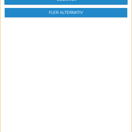
FLER ALTERNATIV
Vill du delta i diskussionen?
Logga in eller registrera dig för att skriva
inlägg och delta i diskussioner.
Logga in / Registrera