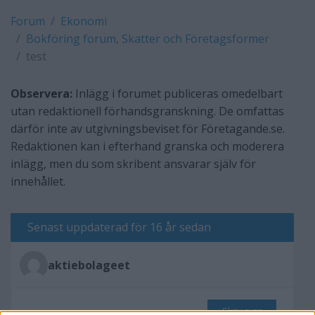
Forum
Ekonomi
Bokföring forum, Skatter och Företagsformer
test
Observera:
Inlägg i forumet publiceras omedelbart
utan redaktionell förhandsgranskning. De omfattas
därför inte av utgivningsbeviset för Företagande.se.
Redaktionen kan i efterhand granska och moderera
inlägg, men du som skribent ansvarar själv för
innehållet.
Senast uppdaterad för 16 år sedan
aktiebolageet
Skriv svar