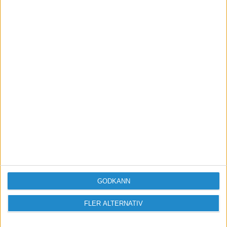
Vill du delta i diskussionen?
Logga in eller registrera dig för att skriva
inlägg och delta i diskussioner.
Logga in / Registrera
GODKÄNN
FLER ALTERNATIV