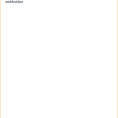
webbsidan.
lämpligast sätter du dig ner och pratar med den
revisor som kommer ha hand om ert AB.
Med vänliga hälsningar,
Jonathan