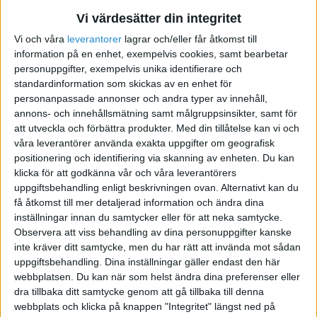
Vi värdesätter din integritet
Vi och våra
leverantorer
lagrar och/eller får åtkomst till
test
information på en enhet, exempelvis cookies, samt bearbetar
personuppgifter, exempelvis unika identifierare och
2010-02-07 10:40
standardinformation som skickas av en enhet för
personanpassade annonser och andra typer av innehåll,
annons- och innehållsmätning samt målgruppsinsikter, samt för
Något som vet?
att utveckla och förbättra produkter.
Med din tillåtelse kan vi och
våra leverantörer använda exakta uppgifter om geografisk
Tacksam för svar.
positionering och identifiering via skanning av enheten. Du kan
klicka för att godkänna vår och våra leverantörers
uppgiftsbehandling enligt beskrivningen ovan. Alternativt kan du
få åtkomst till mer detaljerad information och ändra dina
inställningar innan du samtycker eller för att neka samtycke.
Jonathan
Observera att viss behandling av dina personuppgifter kanske
inte kräver ditt samtycke, men du har rätt att invända mot sådan
uppgiftsbehandling. Dina inställningar gäller endast den här
2010-02-20 10:38
webbplatsen. Du kan när som helst ändra dina preferenser eller
dra tillbaka ditt samtycke genom att gå tillbaka till denna
webbplats och klicka på knappen "Integritet" längst ned på
Starta AB. "Köp" allt från HB med 0kr i vinst. Men