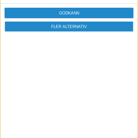
GODKÄNN
FLER ALTERNATIV
Vill du delta i diskussionen?
Logga in eller registrera dig för att skriva
inlägg och delta i diskussioner.