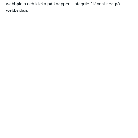
webbplats och klicka på knappen "Integritet" längst ned på
2010-01-24 12:07
webbsidan.
Många regler finns samlade i Skatteverkets
broschyr "SKV 295 skatteregler för enskilda
näringsidkare".
Det är lämpligt att bokföra de egna uttagen en
gång om året i samband med årsbokslutet och
man får då göra en genomtänkt fördelning som
man kan försvara.
Från Skatteverket:
"Uttag av varor och produkter
Om du tar ut varor eller produkter från
jordbruket,
ska du ta upp värdet av varorna ( produkterna )
som
intäkt i näringsverksamheten. Det uttagna