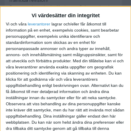
framtida revision?
Samma sak med teleräkningen. Och man har ju
tillgång till verktyg och vissa matprodukter, ska
Vi värdesätter din integritet
jag ärligt försöka uppskatta hur mycket jag
Vi och våra
leverantorer
lagrar och/eller får åtkomst till
använder av allt och betala för det?
information på en enhet, exempelvis cookies, samt bearbetar
personuppgifter, exempelvis unika identifierare och
standardinformation som skickas av en enhet för
Någon med kunskaper som kan ge mig ledning i
personanpassade annonser och andra typer av innehåll,
detta?
annons- och innehållsmätning samt målgruppsinsikter, samt för
att utveckla och förbättra produkter.
Med din tillåtelse kan vi och
Vet att min företrädare lät firman stå för allt
våra leverantörer använda exakta uppgifter om geografisk
under året för att sedan justera det i deklaration.
positionering och identifiering via skanning av enheten. Du kan
klicka för att godkänna vår och våra leverantörers
Men blir inte bokföringen skev då? Eller är det så
uppgiftsbehandling enligt beskrivningen ovan. Alternativt kan du
det bör gå till?
få åtkomst till mer detaljerad information och ändra dina
inställningar innan du samtycker eller för att neka samtycke.
Observera att viss behandling av dina personuppgifter kanske
inte kräver ditt samtycke, men du har rätt att invända mot sådan
uppgiftsbehandling. Dina inställningar gäller endast den här
Ulf Erik
webbplatsen. Du kan när som helst ändra dina preferenser eller
dra tillbaka ditt samtycke genom att gå tillbaka till denna