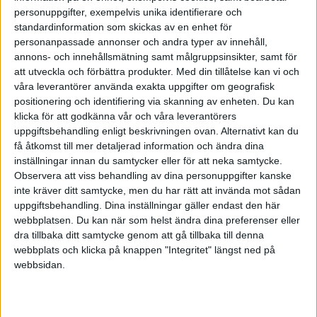
personuppgifter, exempelvis unika identifierare och
bokföringsprogrammet, du måste ju ha underlag
standardinformation som skickas av en enhet för
till dessa också, ex fakturor mm.
personanpassade annonser och andra typer av innehåll,
annons- och innehållsmätning samt målgruppsinsikter, samt för
att utveckla och förbättra produkter.
Med din tillåtelse kan vi och
våra leverantörer använda exakta uppgifter om geografisk
positionering och identifiering via skanning av enheten. Du kan
Stig Forsberg
klicka för att godkänna vår och våra leverantörers
uppgiftsbehandling enligt beskrivningen ovan. Alternativt kan du
få åtkomst till mer detaljerad information och ändra dina
2009-11-29 17:11
inställningar innan du samtycker eller för att neka samtycke.
Observera att viss behandling av dina personuppgifter kanske
Visst kan du sälja saker som privatperson fast du
inte kräver ditt samtycke, men du har rätt att invända mot sådan
har F-skatt. Saker du köpt in på företaget ska
uppgiftsbehandling. Dina inställningar gäller endast den här
webbplatsen. Du kan när som helst ändra dina preferenser eller
givetvis säljas även av företaget.
dra tillbaka ditt samtycke genom att gå tillbaka till denna
webbplats och klicka på knappen "Integritet" längst ned på
Det ska normalt sett finnas en
webbsidan.
pappersverifikation (kontoutdrag, faktura, kvitto
etc.). För viss bokföring, t.ex. avskrivning, där
inget papper finns använder du en utskrift av