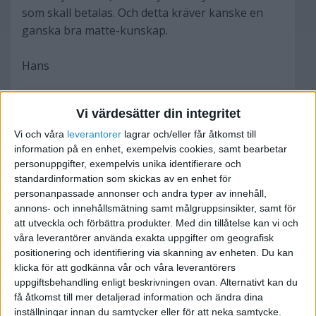
som skall betalas. Och detta kräver kanske en
ganska bra matte-kunskap.
Hans
Vi värdesätter din integritet
Vi och våra
leverantorer
lagrar och/eller får åtkomst till
swetrot
information på en enhet, exempelvis cookies, samt bearbetar
personuppgifter, exempelvis unika identifierare och
standardinformation som skickas av en enhet för
2009-11-27 12:46
personanpassade annonser och andra typer av innehåll,
annons- och innehållsmätning samt målgruppsinsikter, samt för
Ett sätt är att vara lite försiktig i sin
att utveckla och förbättra produkter.
Med din tillåtelse kan vi och
preliminärdeklaration och ta höjd för inköp
våra leverantörer använda exakta uppgifter om geografisk
under året. Det är dock viktigt att man följer med
positionering och identifiering via skanning av enheten. Du kan
klicka för att godkänna vår och våra leverantörers
månad för månad och sätter av pengar till skatt
uppgiftsbehandling enligt beskrivningen ovan. Alternativt kan du
om det verkliga utfallet blir en väsentligt bättre
få åtkomst till mer detaljerad information och ändra dina
vinst än man preliminärdeklarerat för. Det
inställningar innan du samtycker eller för att neka samtycke.