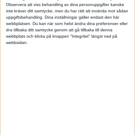
kommer ju en rejäl restskatt/fyllnadsinbetalning
Observera att viss behandling av dina personuppgifter kanske
så småningom.
inte kräver ditt samtycke, men du har rätt att invända mot sådan
uppgiftsbehandling. Dina inställningar gäller endast den här
webbplatsen. Du kan när som helst ändra dina preferenser eller
Skatten beräknas ju dessutom på årsinkomsten,
dra tillbaka ditt samtycke genom att gå tillbaka till denna
och därför krävs det, precis som Hans säger, rätt
webbplats och klicka på knappen "Integritet" längst ned på
omfattande beräkningar av ett inköps betydelse
webbsidan.
för den årliga skatten.
Vassius
2009-11-27 13:23
Okej, jag var rädd för det.
Hur viktigt är det att man lämnar en korrekt