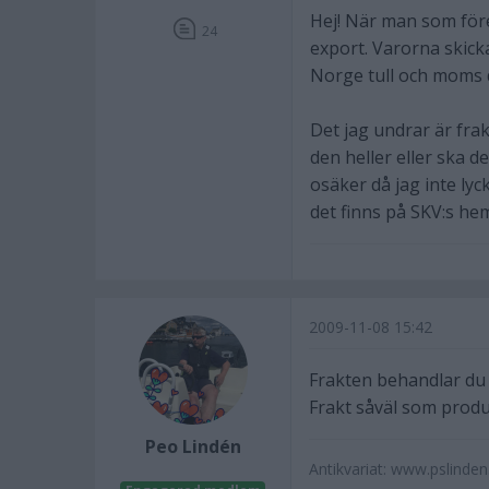
Hej! När man som föret
24
export. Varorna skicka
Norge tull och moms d
Det jag undrar är fra
den heller eller ska 
osäker då jag inte lyc
det finns på SKV:s hem
2009-11-08 15:42
Frakten behandlar du 
Frakt såväl som produk
Peo Lindén
Antikvariat: www.pslinde