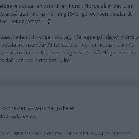
agare skickar en vara till en kund i Norge så är det ju en
s alltså utan moms från mig i Sverige, och sen betalar de i
är. Det är rätt väl? 🙂
ktkostnaden till Norge - ska jag inte lägga på någon moms 
de betala momsen då? Antar att även den är momsfri, men är
kats hitta nån bra källa som säger si eller så. Någon som ve
sida? Har inte hittat det :blink
som resten av varorna i paketet.
ter säljs av dej.
n.com - alltid med bild & resumé - Pins o sånt: www.psbutiken.com