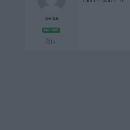
Tack för svaren ;D
lovisa
Medlem
24