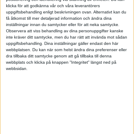
klicka för att godkänna vår och våra leverantörers
uppgiftsbehandling enligt beskrivningen ovan. Alternativt kan du
herrwinnerboy
få åtkomst till mer detaljerad information och ändra dina
inställningar innan du samtycker eller för att neka samtycke.
Observera att viss behandling av dina personuppgifter kanske
2009-10-03 12:11
inte kräver ditt samtycke, men du har rätt att invända mot sådan
uppgiftsbehandling. Dina inställningar gäller endast den här
Min föreningen använder följande konton under
webbplatsen. Du kan när som helst ändra dina preferenser eller
material och varor:
dra tillbaka ditt samtycke genom att gå tillbaka till denna
webbplats och klicka på knappen "Integritet" längst ned på
4010 Inköp Café
webbsidan.
4011 Inköp Bokhandeln
etc.
Exempel 1.
Om jag nu skaffar internet till Café, som är avsett
för medlemmar och personal. Ingen betalning
tas ut för nyttjandet. Kan denna kostnad
bokföras på Debet 4011?