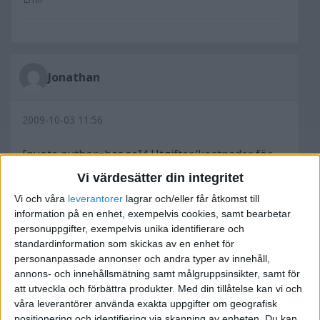
Jonathan
2009-10-03 11:56
[quote author=bas.se]4 Utgifter/kostnader för
varor, material och vissa köpta tjänster[/quote]
Vi värdesätter din integritet
Vi och våra
leverantorer
lagrar och/eller får åtkomst till
Generellt inte, har du något exempel på en vara
information på en enhet, exempelvis cookies, samt bearbetar
du menar?
personuppgifter, exempelvis unika identifierare och
standardinformation som skickas av en enhet för
personanpassade annonser och andra typer av innehåll,
Med vänliga hälsningar,
annons- och innehållsmätning samt målgruppsinsikter, samt för
Jonathan
att utveckla och förbättra produkter.
Med din tillåtelse kan vi och
våra leverantörer använda exakta uppgifter om geografisk
positionering och identifiering via skanning av enheten. Du kan