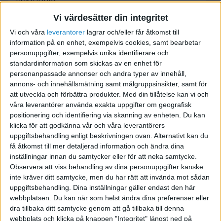
bokföring?
Vi värdesätter din integritet
Isåfall hur?
Vi och våra
leverantorer
lagrar och/eller får åtkomst till
information på en enhet, exempelvis cookies, samt bearbetar
personuppgifter, exempelvis unika identifierare och
standardinformation som skickas av en enhet för
personanpassade annonser och andra typer av innehåll,
DFT
annons- och innehållsmätning samt målgruppsinsikter, samt för
att utveckla och förbättra produkter.
Med din tillåtelse kan vi och
våra leverantörer använda exakta uppgifter om geografisk
2006-04-20 13:53
positionering och identifiering via skanning av enheten. Du kan
klicka för att godkänna vår och våra leverantörers
En enskild firma har inget eget skattekonto, utan
uppgiftsbehandling enligt beskrivningen ovan. Alternativt kan du
det är ditt eget konto. Du ska därför inte bokföra
få åtkomst till mer detaljerad information och ändra dina
några räntor då det inte tillhör firman utan dig
inställningar innan du samtycker eller för att neka samtycke.
Observera att viss behandling av dina personuppgifter kanske
privat.
inte kräver ditt samtycke, men du har rätt att invända mot sådan
uppgiftsbehandling. Dina inställningar gäller endast den här
webbplatsen. Du kan när som helst ändra dina preferenser eller
dra tillbaka ditt samtycke genom att gå tillbaka till denna
webbplats och klicka på knappen "Integritet" längst ned på