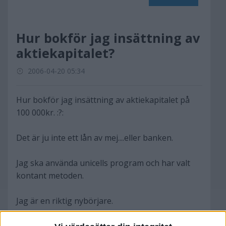
Hur bokför jag insättning av
aktiekapitalet?
2006-04-20 05:34
Hur bokför jag insättning av aktiekapitalet på
100 000kr. :?:
Det är ju inte ett lån av mej....eller banken.
Jag ska använda unicells program och har valt
kontant metoden.
Jag är en riktig nybörjare.