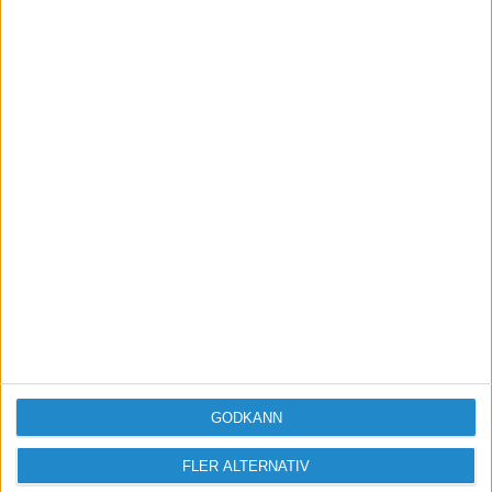
2006-04-21 09:01
snacka om snurrig. Efter mycket och men så visar
det sig att vi ska bokföra efter
kontantmetoden=bokslutsmetoden.
Ang kvittot så lyckades jag spåra bensinmacken
och fick tag på en kopia.
GODKÄNN
FLER ALTERNATIV