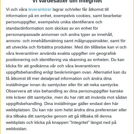
Vi värdesätter din integritet
Vi och våra
leverantorer
lagrar och/eller får åtkomst till
information på en enhet, exempelvis cookies, samt bearbetar
DFT
personuppgifter, exempelvis unika identifierare och
standardinformation som skickas av en enhet för
personanpassade annonser och andra typer av innehåll,
2006-04-20 14:02
annons- och innehållsmätning samt målgruppsinsikter, samt för
att utveckla och förbättra produkter.
Med din tillåtelse kan vi och
AK ska bokföras 1940 (eller annat likvidkonto) i
våra leverantörer använda exakta uppgifter om geografisk
debet och aktiekapital i kredit.
positionering och identifiering via skanning av enheten. Du kan
klicka för att godkänna vår och våra leverantörers
uppgiftsbehandling enligt beskrivningen ovan. Alternativt kan du
få åtkomst till mer detaljerad information och ändra dina
inställningar innan du samtycker eller för att neka samtycke.
Eftersom det tydligen är ett AB du har så skulle
Observera att viss behandling av dina personuppgifter kanske
jag råda dig att ta hjälp med bokföringen från
inte kräver ditt samtycke, men du har rätt att invända mot sådan
början om du inte kan själv. Att försöka bokföra
uppgiftsbehandling. Dina inställningar gäller endast den här
ett AB själv samtidigt som man lär sig bokföring
webbplatsen. Du kan när som helst ändra dina preferenser eller
dra tillbaka ditt samtycke genom att gå tillbaka till denna
är ingen bra lösning och kommer att kosta
webbplats och klicka på knappen "Integritet" längst ned på
massa onödiga pengar i slutändan. En revisor
webbsidan.
ligger runt 1000 kr i timmen och för varje timme