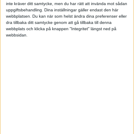
Ulf Erik
inte kräver ditt samtycke, men du har rätt att invända mot sådan
uppgiftsbehandling. Dina inställningar gäller endast den här
webbplatsen. Du kan när som helst ändra dina preferenser eller
2009-06-25 12:42
dra tillbaka ditt samtycke genom att gå tillbaka till denna
webbplats och klicka på knappen "Integritet" längst ned på
Det är nog så att när du gjort momsrapporten så
webbsidan.
tömmer du kontona för utg. och ing. moms och
därmed får du en avvikelse om du prövar att
göra en momsrapport igen för samma period,
Det är helt normalt.
Ulf Bjarme
toa
2009-06-25 18:16