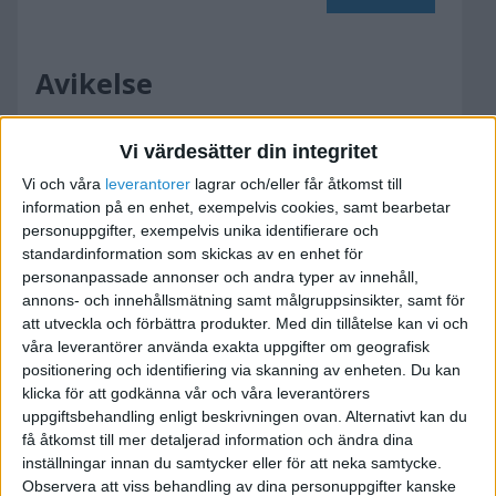
Avikelse
2009-06-20 17:16
Vi värdesätter din integritet
Hei! Jeg har ett problem, når jeg skal skrive ut
Vi och våra
leverantorer
lagrar och/eller får åtkomst till
information på en enhet, exempelvis cookies, samt bearbetar
momsraport er alt greit det finnes ikke avikelser
personuppgifter, exempelvis unika identifierare och
i momskontrolen, men etter at jeg har skrevet ut
standardinformation som skickas av en enhet för
momsraporten så får jeg en avikelese. Er det
personanpassade annonser och andra typer av innehåll,
noen som vet om det ske være slik eller er det
annons- och innehållsmätning samt målgruppsinsikter, samt för
noe feil jeg gjør?
att utveckla och förbättra produkter.
Med din tillåtelse kan vi och
våra leverantörer använda exakta uppgifter om geografisk
Takker så mye for svar jeg har Visma
positionering och identifiering via skanning av enheten. Du kan
Administration 200.
klicka för att godkänna vår och våra leverantörers
uppgiftsbehandling enligt beskrivningen ovan. Alternativt kan du
få åtkomst till mer detaljerad information och ändra dina
inställningar innan du samtycker eller för att neka samtycke.
Observera att viss behandling av dina personuppgifter kanske