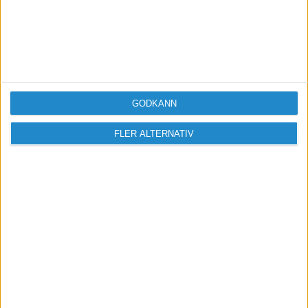
Vill du delta i diskussionen?
Logga in eller registrera dig för att skriva
inlägg och delta i diskussioner.
GODKÄNN
Logga in / Registrera
FLER ALTERNATIV