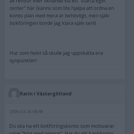
av revisor eller liknande via ett "starta eget
center" här (känns som lite hjälpa att ordna en
konto plan med mera är behövligt, men själv
bokföringen borde jag klara själv sen!).
Hur som helst så skulle jag uppskatta era
synpunkter!
Karin i Västergötland
2006-03-26 08:48
Du ska ha ett bokföringskonto som motsvarar
varje "hög med pengar". Har du ett bankkonto