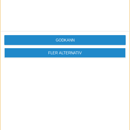
2006-03-27 18:10
Betalar du med dina "privata" pengar (alltså inte
via något bankkonto som du bokför i firman) blir
det utmärkt att bokföra just så som du skrev:
GODKÄNN
FLER ALTERNATIV
Kredit egna uttag 2018
Debet moms 2640
Debet vad-det-nu-är-du-har-köpt
Du ska inte bokföra det via kassakontot (1910)