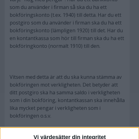
som du använder i firman så ska du ha ett
bokföringskonto (t.ex. 1940) till detta. Har du ett
postgiro som du använder i firman ska du ha ett
bokföringskonto (lämpligen 1920) till det. Har du
en kontantkassa som hör till firman ska du ha ett
bokföringkonto (normalt 1910) till den.
Vitsen med detta är att du ska kunna stämma av
bokföringen mot verkligheten. Det betyder att
ditt postgiro ska ha samma saldo i verkligheten
som i din bokföring, kontantkassan ska innehålla
lika mycket pengar i verkligheten som i
bokföringen o.s.v.
Vi värdesätter din integritet