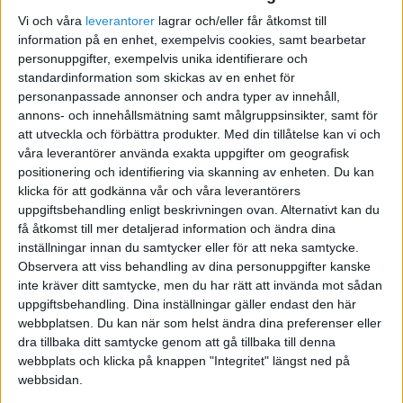
Även allt annat som finns bokfört på dina
Vi och våra
leverantorer
lagrar och/eller får åtkomst till
information på en enhet, exempelvis cookies, samt bearbetar
balanskonton (konton som börjar på 1 och 2) ska
personuppgifter, exempelvis unika identifierare och
kunna stämmas av mot verkligheten. Tex de
standardinformation som skickas av en enhet för
inventarier du bokför ska finnas i verkligheten;
personanpassade annonser och andra typer av innehåll,
om du har något lån till firman ska det vara lika
annons- och innehållsmätning samt målgruppsinsikter, samt för
stort i bokföringen som i verkligheten o.s.v.
att utveckla och förbättra produkter.
Med din tillåtelse kan vi och
våra leverantörer använda exakta uppgifter om geografisk
positionering och identifiering via skanning av enheten. Du kan
klicka för att godkänna vår och våra leverantörers
uppgiftsbehandling enligt beskrivningen ovan. Alternativt kan du
Jag rekommenderar varmt att du går någon
få åtkomst till mer detaljerad information och ändra dina
kvällskurs i bokföring eller så, eller åtminstone
inställningar innan du samtycker eller för att neka samtycke.
Observera att viss behandling av dina personuppgifter kanske
skaffar en bok och läser. Du lärde dig inte att
inte kräver ditt samtycke, men du har rätt att invända mot sådan
cykla heller utan att träna ;-) Lycka till!
uppgiftsbehandling. Dina inställningar gäller endast den här
webbplatsen. Du kan när som helst ändra dina preferenser eller
dra tillbaka ditt samtycke genom att gå tillbaka till denna
webbplats och klicka på knappen "Integritet" längst ned på
webbsidan.
sir_erken