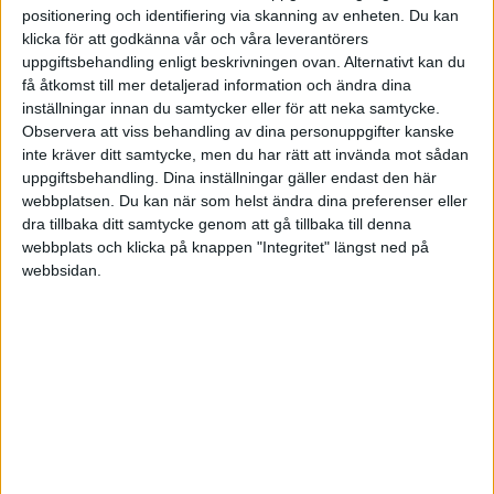
positionering och identifiering via skanning av enheten. Du kan
klicka för att godkänna vår och våra leverantörers
2006-03-10 16:00
uppgiftsbehandling enligt beskrivningen ovan. Alternativt kan du
få åtkomst till mer detaljerad information och ändra dina
Om du inte har anmält något konto till
inställningar innan du samtycker eller för att neka samtycke.
Skatteverket kommer pengarna på en
Observera att viss behandling av dina personuppgifter kanske
utbetalningsavi i brevlådan.
inte kräver ditt samtycke, men du har rätt att invända mot sådan
uppgiftsbehandling. Dina inställningar gäller endast den här
webbplatsen. Du kan när som helst ändra dina preferenser eller
dra tillbaka ditt samtycke genom att gå tillbaka till denna
webbplats och klicka på knappen "Integritet" längst ned på
peffen
webbsidan.
2006-03-13 06:20
digiArt skrev:
I enskild firma sker ingen bokföring av
utbetalning från skattekontot.