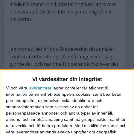
medlen kommit in till utbetalning kan jag tyvärr
inte svara på (brukar inte bekymra mig så mkt
om detta).
Jag
tror
att det är hos Skatteverket du anmäler
konto för utbetalning. (Var så länge sedan jag
gjorde det, och har inte funderat så mkt över det
sedan dess)
Vi värdesätter din integritet
Vi och våra
leverantorer
lagrar och/eller får åtkomst till
ww.kurslitteratur.se
information på en enhet, exempelvis cookies, samt bearbetar
www.digiart.se
personuppgifter, exempelvis unika identifierare och
standardinformation som skickas av en enhet för
personanpassade annonser och andra typer av innehåll,
annons- och innehållsmätning samt målgruppsinsikter, samt för
att utveckla och förbättra produkter.
Med din tillåtelse kan vi och
Karin i Västergötland
våra leverantörer använda exakta uppgifter om geografisk