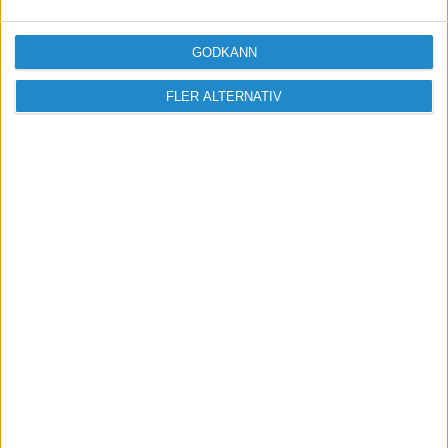
som den ska och att skulden finns på
2650 och fordran på 1650 =
GODKÄNN
standardkonton.
FLER ALTERNATIV
Med risk för att låta dum/tjatig. Men för att få allt
rätt från början, det där med skuld o fordran....
Hur bokför jag då, mer exakt.
Är jättetacksam för din hjälp Redkon, och ja, jag
vet att du egentligen ska ta