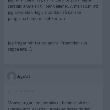
jag får tillbaka? Jag har alltså inte gjort någon
särskild anmälan till bank eller RSV, men i.o.m. att
jag använde E-leg via banken så kanske
pengarna hamnar i det kontot?
Jag frågar här för att andra i framtiden ska
slippa leta. 🙂
digiArt
2006-03-10 08:28
Momspengar som betalas ut hamnar på ditt
skattekonto, därefter utbetalas dessa till det