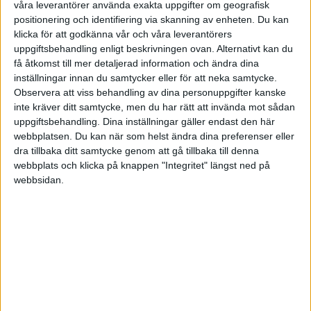
våra leverantörer använda exakta uppgifter om geografisk
[edit]
positionering och identifiering via skanning av enheten. Du kan
klicka för att godkänna vår och våra leverantörers
Mer information hos
Skatteverket
.
uppgiftsbehandling enligt beskrivningen ovan. Alternativt kan du
få åtkomst till mer detaljerad information och ändra dina
Med vänliga hälsningar,
inställningar innan du samtycker eller för att neka samtycke.
Jonathan
Observera att viss behandling av dina personuppgifter kanske
inte kräver ditt samtycke, men du har rätt att invända mot sådan
uppgiftsbehandling. Dina inställningar gäller endast den här
webbplatsen. Du kan när som helst ändra dina preferenser eller
dra tillbaka ditt samtycke genom att gå tillbaka till denna
superaction2
webbplats och klicka på knappen "Integritet" längst ned på
webbsidan.
2009-02-01 19:27
Hej,
Har gjort ett musikerjobb och fakturerar kunden.
Jag betalar ut lön till mina medmusikanter.