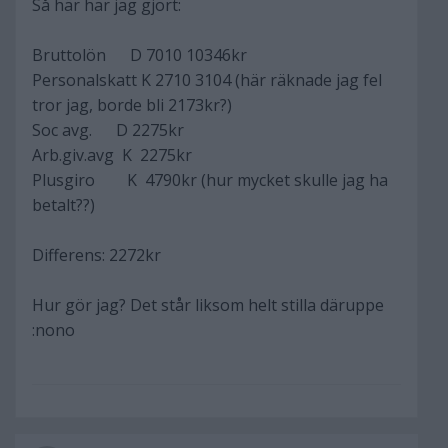
Så här har jag gjort:
Bruttolön D 7010 10346kr
Personalskatt K 2710 3104 (här räknade jag fel
tror jag, borde bli 2173kr?)
Soc avg. D 2275kr
Arb.giv.avg K 2275kr
Plusgiro K 4790kr (hur mycket skulle jag ha
betalt??)
Differens: 2272kr
Hur gör jag? Det står liksom helt stilla däruppe
:nono