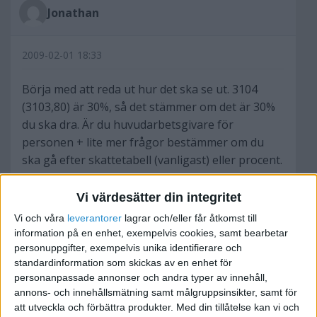
Jonathan
2009-02-01 18:33
Börja med att reda ut hur det ska se ut. 3104
(3103,80) är 30%, så det stämmer om det är 30%
du ska dra. Är du huvudarbetsgivare för
personen + lite mer frågor bestämmer om du
ska gå efter skattetabell (vanligast) eller procent.
Hur har du kommit fram till 2173 kr?
Vi värdesätter din integritet
Arbetsgivaravgiften är för 2009 31,42% i
Vi och våra
leverantorer
lagrar och/eller får åtkomst till
normalfallet och 15,49% för födda 1983 eller
information på en enhet, exempelvis cookies, samt bearbetar
senare. Var kommer 2275 kr från?
personuppgifter, exempelvis unika identifierare och
standardinformation som skickas av en enhet för
personanpassade annonser och andra typer av innehåll,
Om du skriver ut lite mer information blir det
annons- och innehållsmätning samt målgruppsinsikter, samt för
enklare att reda ut, vem är anställd och hur?
att utveckla och förbättra produkter.
Med din tillåtelse kan vi och