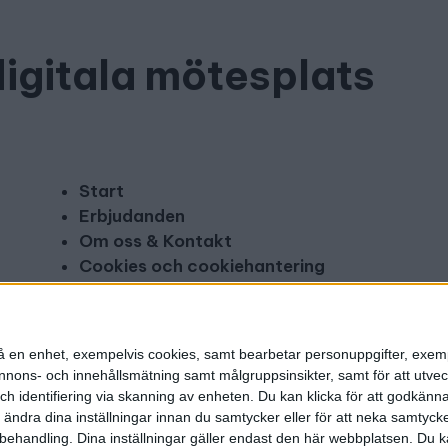
digitala mötesplats
Start
Erbjudanden
Om oss & Kontakt
Cookies och cookiehantering
Copyright och disclaimer
Annonsera
n på en enhet, exempelvis cookies, samt bearbetar personuppgifter, exem
ons- och innehållsmätning samt målgruppsinsikter, samt för att utveck
h identifiering via skanning av enheten. Du kan klicka för att godkänn
h ändra dina inställningar innan du samtycker eller för att neka samtyck
behandling. Dina inställningar gäller endast den här webbplatsen. Du kan