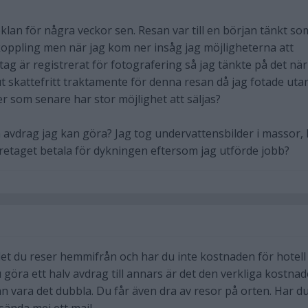
reklan för några veckor sen. Resan var till en början tänkt so
oppling men när jag kom ner insåg jag möjligheterna att
tag är registrerat för fotografering så jag tänkte på det när
t skattefritt traktamente för denna resan då jag fotade uta
er som senare har stor möjlighet att säljas?
 avdrag jag kan göra? Jag tog undervattensbilder i massor,
företaget betala för dykningen eftersom jag utförde jobb?
 det du reser hemmifrån och har du inte kostnaden för hotell
 göra ett halv avdrag till annars är det den verkliga kostna
n vara det dubbla. Du får även dra av resor på orten. Har d