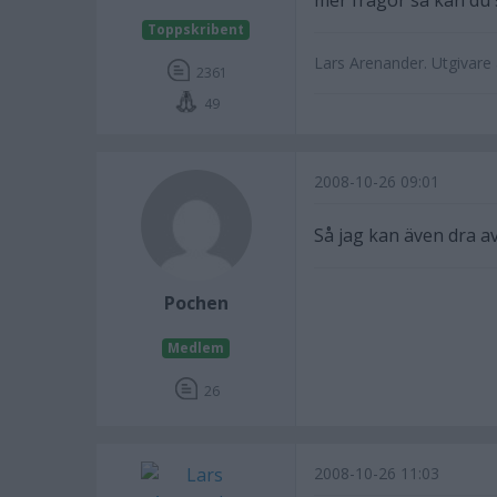
mer frågor så kan du 
Toppskribent
Lars Arenander. Utgivar
2361
49
2008-10-26 09:01
Så jag kan även dra a
Pochen
Medlem
26
2008-10-26 11:03