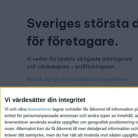
Sveriges största 
för företagare.
Vi verkar för landets viktigaste arbetsgivare
och värdeskapare - småföretagaren.
Anmäl dig till ett förbaskat bra nyhetsbrev
Vi värdesätter din integritet
Vi och våra
leverantorer
lagrar och/eller får åtkomst till informatio
Har du ett nyhetstips?
enhet för personanpassade annonser och andra typer av innehåll, ann
leverantörer använda exakta uppgifter om geografisk positionering oc
Kontakta oss: info@foretagande.se
ovan. Alternativt kan du få åtkomst till mer detaljerad information oc
kräver ditt samtycke, men du har rätt att invända mot sådan uppgifts