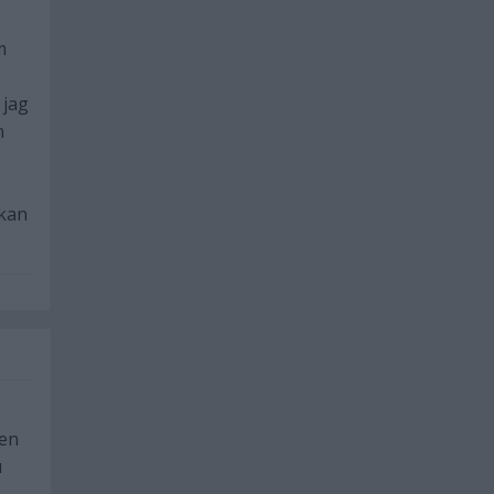
m
 jag
n
 kan
den
u