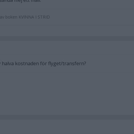
sända mej ett mail.
e av boken KVINNA I STRID
v halva kostnaden för flyget/transfern?