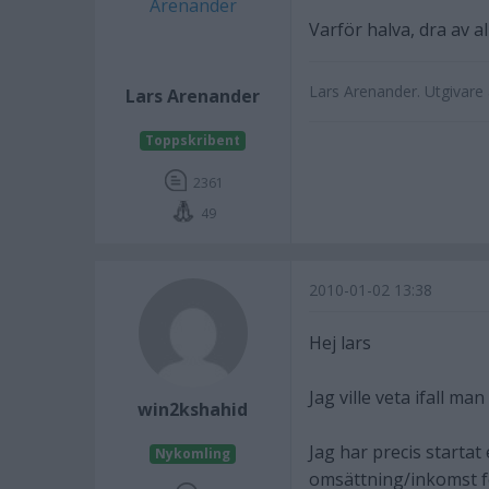
Varför halva, dra av all
Lars Arenander. Utgivar
Lars Arenander
Toppskribent
2361
49
2010-01-02 13:38
Hej lars
Jag ville veta ifall m
win2kshahid
Jag har precis startat
Nykomling
omsättning/inkomst fö