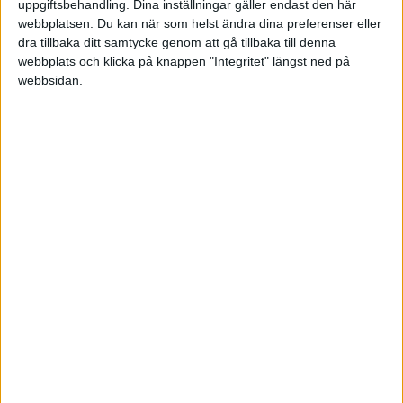
Mvh Niklas
uppgiftsbehandling. Dina inställningar gäller endast den här
webbplatsen. Du kan när som helst ändra dina preferenser eller
dra tillbaka ditt samtycke genom att gå tillbaka till denna
webbplats och klicka på knappen "Integritet" längst ned på
webbsidan.
digiArt
2006-01-02 11:04
Två bra ställen är:
www.skatteverket.se/
,
www.expowera.com/
Vad du ska tänka på när du startar som enskild
firma är att du redovisar resultatet i din
självdeklaration och sedan betalar egenavgifter
+ skatt på den vinst som du haft under året. Det