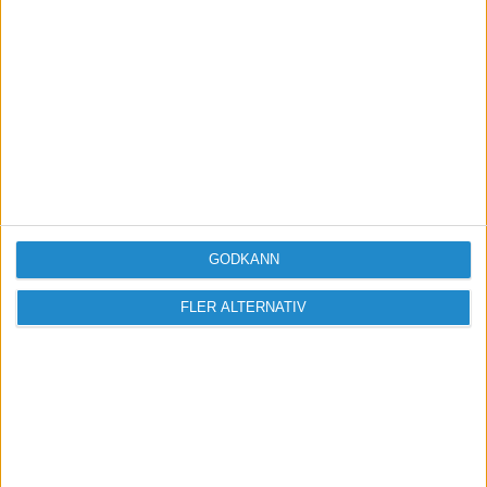
tack o lov ska jag gå en starta-eget-kurs via
startcentrum som pågår i 9 veckor så
förhoppningen är att något kanske kan fastna...
men innan dess kanske jag måste göra något
viktigt...?
ttp://annelito.just.nu
GODKÄNN
FLER ALTERNATIV
marhaus
2006-01-14 19:35
Jag vill passa på att rekommendera