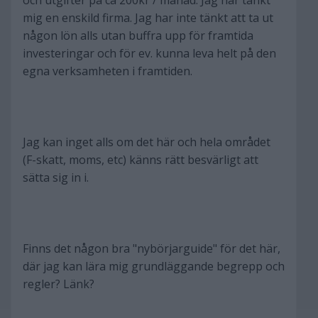
och utgifter på ca 200kr / månad. Jag har tänkt
mig en enskild firma. Jag har inte tänkt att ta ut
någon lön alls utan buffra upp för framtida
investeringar och för ev. kunna leva helt på den
egna verksamheten i framtiden.
Jag kan inget alls om det här och hela området
(F-skatt, moms, etc) känns rätt besvärligt att
sätta sig in i.
Finns det någon bra "nybörjarguide" för det här,
där jag kan lära mig grundläggande begrepp och
regler? Länk?