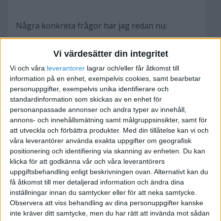
Några konkreta frågor har jag redan nu:
Vi värdesätter din integritet
Vi och våra
leverantorer
lagrar och/eller får åtkomst till
* Kan jag bli godkänd för F-skatt med endast
information på en enhet, exempelvis cookies, samt bearbetar
2000:- per månad i intäkter?
personuppgifter, exempelvis unika identifierare och
standardinformation som skickas av en enhet för
personanpassade annonser och andra typer av innehåll,
* Vilka skatter måste jag betala om jag inte tar ut
annons- och innehållsmätning samt målgruppsinsikter, samt för
någon lön?
att utveckla och förbättra produkter.
Med din tillåtelse kan vi och
våra leverantörer använda exakta uppgifter om geografisk
* Har ni några tips för hur jag ska fylla i F-
positionering och identifiering via skanning av enheten. Du kan
skatteblanketten för att den ska gå igenom
klicka för att godkänna vår och våra leverantörers
uppgiftsbehandling enligt beskrivningen ovan. Alternativt kan du
snabbt och enkelt?
få åtkomst till mer detaljerad information och ändra dina
inställningar innan du samtycker eller för att neka samtycke.
Observera att viss behandling av dina personuppgifter kanske
inte kräver ditt samtycke, men du har rätt att invända mot sådan