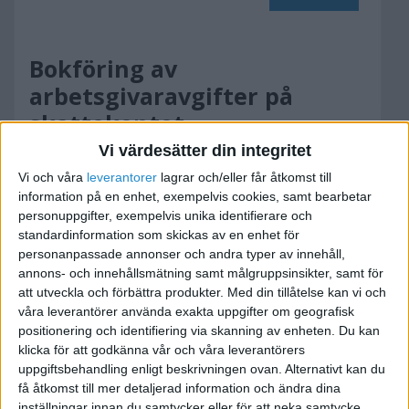
Bokföring av
arbetsgivaravgifter på
skattekontot
Vi värdesätter din integritet
2008-02-16 18:52
Vi och våra
leverantorer
lagrar och/eller får åtkomst till
information på en enhet, exempelvis cookies, samt bearbetar
Har en fundering av hur bokföringen ska göras
personuppgifter, exempelvis unika identifierare och
för transaktionerna på skattekontot för
standardinformation som skickas av en enhet för
arbetsgivaravgifterna.
personanpassade annonser och andra typer av innehåll,
annons- och innehållsmätning samt målgruppsinsikter, samt för
att utveckla och förbättra produkter.
Med din tillåtelse kan vi och
1. I samband med löneutbetalning :
våra leverantörer använda exakta uppgifter om geografisk
7510 debiteras
positionering och identifiering via skanning av enheten. Du kan
2730 krediteras
klicka för att godkänna vår och våra leverantörers
uppgiftsbehandling enligt beskrivningen ovan. Alternativt kan du
få åtkomst till mer detaljerad information och ändra dina
2. I samband med skattedeklaration månaden
inställningar innan du samtycker eller för att neka samtycke.