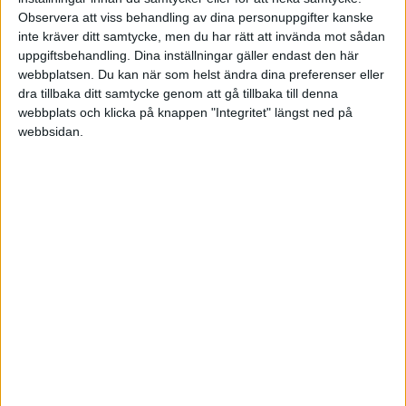
därpå:
Observera att viss behandling av dina personuppgifter kanske
2730 debiteras
inte kräver ditt samtycke, men du har rätt att invända mot sådan
1630 krediteras
uppgiftsbehandling. Dina inställningar gäller endast den här
webbplatsen. Du kan när som helst ändra dina preferenser eller
3. I samband med inbetalning till skattekontot:
dra tillbaka ditt samtycke genom att gå tillbaka till denna
webbplats och klicka på knappen "Integritet" längst ned på
1630 debiteras
webbsidan.
Nästa steg blir ju att mina insatta pengar dras
från skattekontot den 13:e, men hur bokförs
detta?
Ulf Erik
2008-02-24 15:20