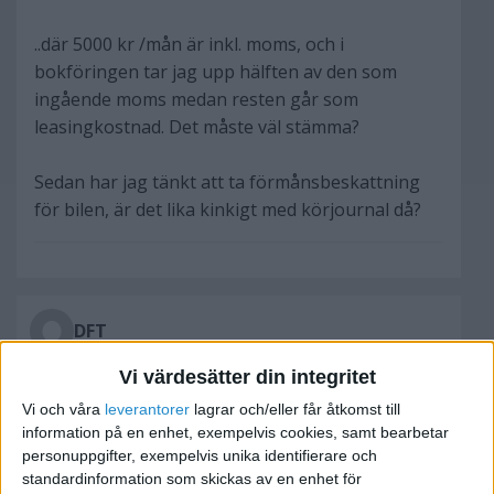
..där 5000 kr /mån är inkl. moms, och i
bokföringen tar jag upp hälften av den som
ingående moms medan resten går som
leasingkostnad. Det måste väl stämma?
Sedan har jag tänkt att ta förmånsbeskattning
för bilen, är det lika kinkigt med körjournal då?
DFT
Vi värdesätter din integritet
2008-01-21 06:49
Vi och våra
leverantorer
lagrar och/eller får åtkomst till
information på en enhet, exempelvis cookies, samt bearbetar
Med förmånsbeskattning är du i din fulla rätt att
personuppgifter, exempelvis unika identifierare och
köra bilen vart u vill och när du vill, du betalar ju
standardinformation som skickas av en enhet för