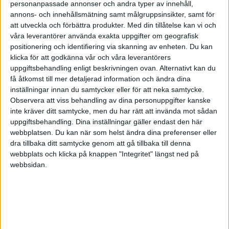
personanpassade annonser och andra typer av innehåll,
för att du har rätt att bruka bilen som en
annons- och innehållsmätning samt målgruppsinsikter, samt för
privatbil.
att utveckla och förbättra produkter.
Med din tillåtelse kan vi och
våra leverantörer använda exakta uppgifter om geografisk
Körjournalen är då bara viktig om du tänker låta
positionering och identifiering via skanning av enheten. Du kan
firman betala bensinen också eftersom du då
klicka för att godkänna vår och våra leverantörers
måste kunna redogöra för förhållandet mellan
uppgiftsbehandling enligt beskrivningen ovan. Alternativt kan du
få åtkomst till mer detaljerad information och ändra dina
privatkörning och firmakörning.
inställningar innan du samtycker eller för att neka samtycke.
Observera att viss behandling av dina personuppgifter kanske
betalar du bensinen själv och tar ut milersättning
inte kräver ditt samtycke, men du har rätt att invända mot sådan
för tjänstemilen istället så är det bara dessa du
uppgiftsbehandling. Dina inställningar gäller endast den här
behöver göra en spec på, på samma sätt som om
webbplatsen. Du kan när som helst ändra dina preferenser eller
dra tillbaka ditt samtycke genom att gå tillbaka till denna
du kör din privata bil och vill ha milersättning för
webbplats och klicka på knappen "Integritet" längst ned på
tjänstekörning
webbsidan.
Higgins