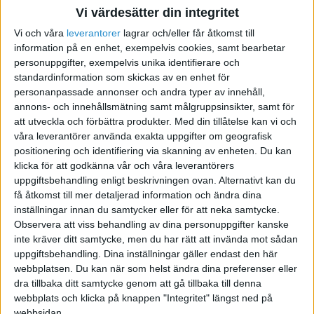
Vi värdesätter din integritet
säljs? Fakturerar man sig själv? Hur bokför man
detta?
Vi och våra
leverantorer
lagrar och/eller får åtkomst till
information på en enhet, exempelvis cookies, samt bearbetar
personuppgifter, exempelvis unika identifierare och
Tack på förhand för hjälpen.
standardinformation som skickas av en enhet för
personanpassade annonser och andra typer av innehåll,
annons- och innehållsmätning samt målgruppsinsikter, samt för
att utveckla och förbättra produkter.
Med din tillåtelse kan vi och
våra leverantörer använda exakta uppgifter om geografisk
Lars Arenander
positionering och identifiering via skanning av enheten. Du kan
klicka för att godkänna vår och våra leverantörers
2007-12-12 21:04
uppgiftsbehandling enligt beskrivningen ovan. Alternativt kan du
få åtkomst till mer detaljerad information och ändra dina
Högst troligt att en nitisk skv-person
inställningar innan du samtycker eller för att neka samtycke.
Observera att viss behandling av dina personuppgifter kanske
förmånsbeskattar dig.
inte kräver ditt samtycke, men du har rätt att invända mot sådan
uppgiftsbehandling. Dina inställningar gäller endast den här
Lars Arenander. Utgivare av boken KVINNA I STRID
webbplatsen. Du kan när som helst ändra dina preferenser eller
dra tillbaka ditt samtycke genom att gå tillbaka till denna
webbplats och klicka på knappen "Integritet" längst ned på
webbsidan.