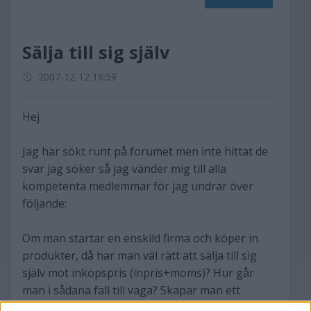
Sälja till sig själv
2007-12-12 18:59
Hej
Jag har sökt runt på forumet men inte hittat de
svar jag söker så jag vänder mig till alla
kompetenta medlemmar för jag undrar över
följande:
Om man startar en enskild firma och köper in
produkter, då har man väl rätt att sälja till sig
själv mot inköpspris (inpris+moms)? Hur går
man i sådana fall till väga? Skapar man ett
kundnummer för att registrera att produkten