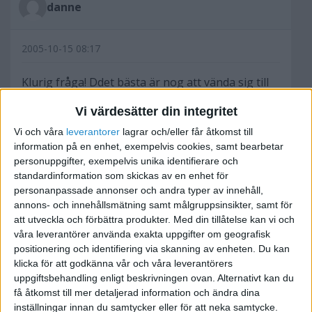
danne
2005-10-15 08:17
Klurig fråga! Ddet bästa är nog att vända sig till
Skatteverket, eller så får du invänta svar från
Vi värdesätter din integritet
bokföringsexperterna här!
Vi och våra
leverantorer
lagrar och/eller får åtkomst till
information på en enhet, exempelvis cookies, samt bearbetar
Billiga solglasögon - www.trendystuff.se
personuppgifter, exempelvis unika identifierare och
www.spaweekendhotell.se - Spa portal
standardinformation som skickas av en enhet för
personanpassade annonser och andra typer av innehåll,
annons- och innehållsmätning samt målgruppsinsikter, samt för
att utveckla och förbättra produkter.
Med din tillåtelse kan vi och
våra leverantörer använda exakta uppgifter om geografisk
Raderad användare
positionering och identifiering via skanning av enheten. Du kan
klicka för att godkänna vår och våra leverantörers
uppgiftsbehandling enligt beskrivningen ovan. Alternativt kan du
2005-10-17 15:21
få åtkomst till mer detaljerad information och ändra dina
inställningar innan du samtycker eller för att neka samtycke.