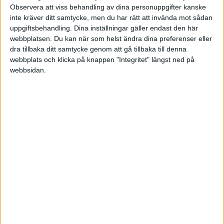
Är nog kanske bra att höra med skatteverket o
Observera att viss behandling av dina personuppgifter kanske
inte kräver ditt samtycke, men du har rätt att invända mot sådan
se vad de säger.
uppgiftsbehandling. Dina inställningar gäller endast den här
webbplatsen. Du kan när som helst ändra dina preferenser eller
dra tillbaka ditt samtycke genom att gå tillbaka till denna
webbplats och klicka på knappen "Integritet" längst ned på
webbsidan.
DFT
2005-10-22 20:08
skatan skrev:
Hej!
Jag köpt en humidor som jag tänkt ge
till en kund för långt och gott
samarbete. Jag undrar om det går att