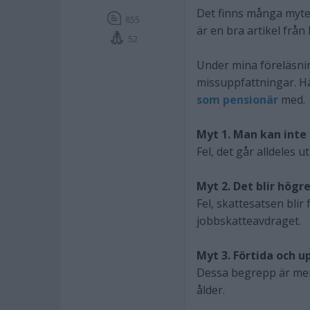
Det finns många myte
855
är en bra artikel från
52
Under mina föreläsni
missuppfattningar. Hä
som pensionär
med.
Myt 1. Man kan inte
Fel, det går alldeles u
Myt 2. Det blir hög
Fel, skattesatsen blir 
jobbskatteavdraget.
Myt 3. Förtida och 
Dessa begrepp är meni
ålder.