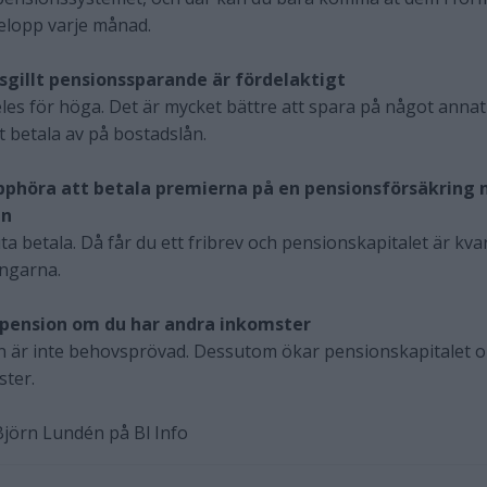
elopp varje månad.
sgillt pensionssparande är fördelaktigt
deles för höga. Det är mycket bättre att spara på något annat
t betala av på bostadslån.
upphöra att betala premierna på en pensionsförsäkring 
en
luta betala. Då får du ett fribrev och pensionskapitalet är kva
engarna.
e pension om du har andra inkomster
n är inte behovsprövad. Dessutom ökar pensionskapitalet 
ster.
Björn Lundén på Bl Info