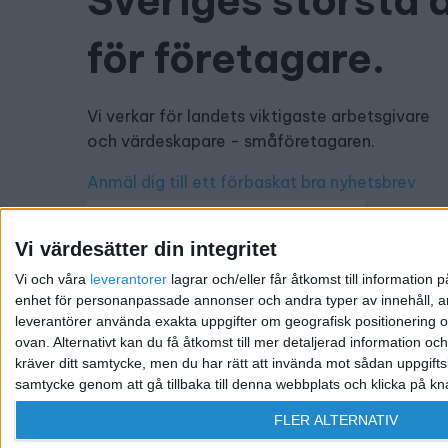
Sveriges största 
för företagare.
Vi verkar för landets viktigaste arbetsgivare
och värdeskapare - småföretagaren.
Anmäl dig till ett förbaskat bra nyhetsbrev
Vi värdesätter din integritet
Vi och våra
leverantorer
lagrar och/eller får åtkomst till informatio
Har du ett nyhetstips?
enhet för personanpassade annonser och andra typer av innehåll, ann
leverantörer använda exakta uppgifter om geografisk positionering oc
Kontakta oss: info@foretagande.se
ovan. Alternativt kan du få åtkomst till mer detaljerad information oc
kräver ditt samtycke, men du har rätt att invända mot sådan uppgifts
samtycke genom att gå tillbaka till denna webbplats och klicka på kn
@ 2026 Företagande.se. All rights reserved. | Ansvari
FLER ALTERNATIV