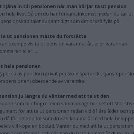
t tjäna in till pensionen när man börjar ta ut pension
ion hela livet. Så om du har förvärvsinkomst medan du tar ut
pensionskapitalet av samtidigt som det också fylls på.
t ta ut pensionen måste du fortsätta
ch kan exempelvis ta ut pension varannat år, eller varannan
sommaren eller ….
ut hela pensionen
 typerna av pension (privat pensionssparande, tjänstepensi
erspensionen) oberoende av varandra.
pension ju längre du väntar med att ta ut den
oppen som blir högre, men sammanlagt blir det ett statistis
gument för att ta ut pensionen redan vid 61 års ålder och s
du då får ett kapital som du kan komma åt med hela beloppe
vis vill köpa en bostad. Väntar du med att ta ut pensionen
 pensionssystemet, och där kan du bara komma åt dem i for