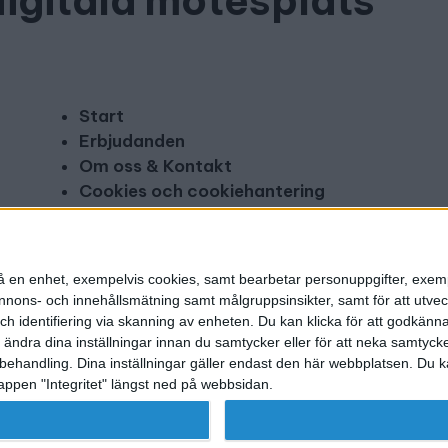
digitala mötesplats
Start
Erbjudanden
Om oss & Kontakt
Cookies och cookiehantering
Copyright och disclaimer
Annonsera
n på en enhet, exempelvis cookies, samt bearbetar personuppgifter, exem
ons- och innehållsmätning samt målgruppsinsikter, samt för att utveck
h identifiering via skanning av enheten. Du kan klicka för att godkänn
h ändra dina inställningar innan du samtycker eller för att neka samtyck
behandling. Dina inställningar gäller endast den här webbplatsen. Du kan
appen "Integritet" längst ned på webbsidan.
g utgivare: Mikael Karlsson