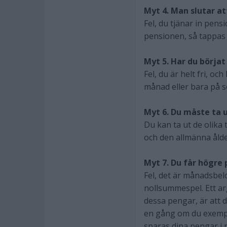
Myt 4. Man slutar at
Fel, du tjänar in pens
pensionen, så tappas 
Myt 5. Har du börja
Fel, du är helt fri, o
månad eller bara på 
Myt 6. Du måste ta 
Du kan ta ut de olika
och den allmänna åld
Myt 7. Du får högre 
Fel, det är månadsbel
nollsummespel. Ett ar
dessa pengar, är att 
en gång om du exempel
sparas dina pengar i