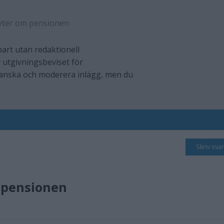
yter om pensionen
art utan redaktionell
 utgivningsbeviset för
ranska och moderera inlägg, men du
Skriv svar
 pensionen