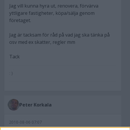
Jag vill kunna hyra ut, renovera, förvärva
yttligare fastigheter, köpa/sälja genom
företaget.
Jag är tacksam för råd på vad jag ska tänka på
osv med ex skatter, regler mm
Tack
: )
Peter Korkala
2010-08-06 07:07