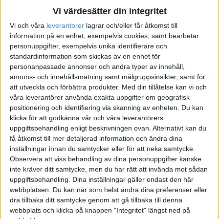
Du ska definitivt ha ett aktiebolag i alla fall. Finns
Vi värdesätter din integritet
inte någon anledning att köra detta som enskild
Vi och våra
leverantorer
lagrar och/eller får åtkomst till
firma (som är det andra alternativet om du är
information på en enhet, exempelvis cookies, samt bearbetar
själv). Aktieikapitalet bör ju inte vara några
personuppgifter, exempelvis unika identifierare och
standardinformation som skickas av en enhet för
problem eftersom det kan sitta i fastigheterna
personanpassade annonser och andra typer av innehåll,
(de är ju en tillgång i bolaget).
annons- och innehållsmätning samt målgruppsinsikter, samt för
att utveckla och förbättra produkter.
Med din tillåtelse kan vi och
/Peter
våra leverantörer använda exakta uppgifter om geografisk
positionering och identifiering via skanning av enheten. Du kan
klicka för att godkänna vår och våra leverantörers
peterkorkala.se - godis24.se, japanfakta.se, faktabank.se.
uppgiftsbehandling enligt beskrivningen ovan. Alternativt kan du
Håller på att starta upp e-handel på godis24.se
få åtkomst till mer detaljerad information och ändra dina
inställningar innan du samtycker eller för att neka samtycke.
Observera att viss behandling av dina personuppgifter kanske
inte kräver ditt samtycke, men du har rätt att invända mot sådan
uppgiftsbehandling. Dina inställningar gäller endast den här
schakan
webbplatsen. Du kan när som helst ändra dina preferenser eller
dra tillbaka ditt samtycke genom att gå tillbaka till denna
webbplats och klicka på knappen "Integritet" längst ned på
2010-08-06 12:12