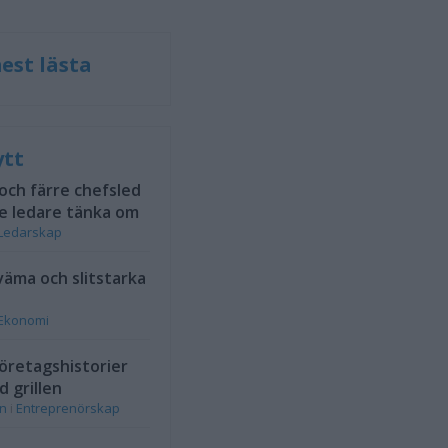
est lästa
ytt
 och färre chefsled
e ledare tänka om
Ledarskap
väma och slitstarka
Ekonomi
öretagshistorier
d grillen
on
i
Entreprenörskap