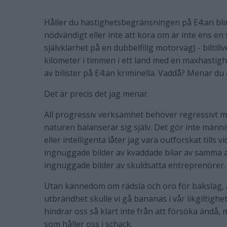
Håller du hastighetsbegränsningen på E4:an bli
nödvändigt eller inte att köra om är inte ens en
självklarhet på en dubbelfilig motorväg) - bilt
kilometer i timmen i ett land med en maxhastigh
av bilister på E4:an kriminella. Vaddå? Menar du 
Det är precis det jag menar.
All progressiv verksamhet behöver regressivt m
naturen balanserar sig själv. Det gör inte männi
eller intelligenta låter jag vara outforskat till
ingnuggade bilder av kvaddade bilar av samma
ingnuggade bilder av skuldsatta entreprenörer.
Utan kännedom om rädsla och oro för bakslag,
utbrändhet skulle vi gå bananas i vår likgiltighe
hindrar oss så klart inte från att försöka ändå,
som håller oss i schack.