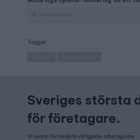
Missa inga nyheter! Anmäl dig till ett f
Taggar
filosofi
konservatism
Sveriges största 
för företagare.
Vi verkar för landets viktigaste arbetsgivare