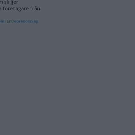
 skiljer
a företagare från
rom
i
Entreprenörskap