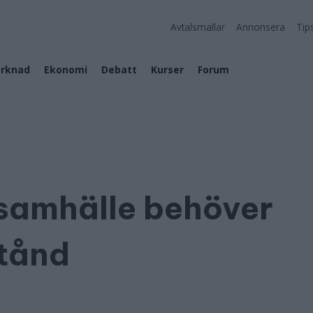
Avtalsmallar
Annonsera
Tip
rknad
Ekonomi
Debatt
Kurser
Forum
 samhälle behöver
stånd
5