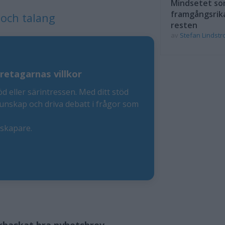
Mindsetet som
framgångsrik
 och talang
resten
av
Stefan Lindst
retagarnas villkor
öd eller särintressen. Med ditt stöd
kunskap och driva debatt i frågor som
eskapare.