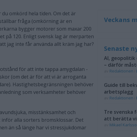
r du omkörd hela tiden. Om det är
Veckans m
 ställbar fråga (omkörning är en
illverkarna bygger motorer som maxar 200
et på 120. Enligt svensk lag är merparten
att jag inte får använda allt kräm jag har?
Senaste n
AI, geopolitik
– därför måst
otstånd för att inte tappa amygdalan -
av
Redaktionen
i
skor (om det är för att vi är arroganta
s vidare). Hastighetsbegränsningen behöver
Guide till bek
arbetsplagg
 anledning som verksamheter behöver
av
Redaktionen
i
Tre svenska f
 avundsjuka, misstänksamhet och
att berätta vi
t inför alla sorters bromsklossar. Det
av
Mikael Karlss
 men än så länge har vi stressjukdomar