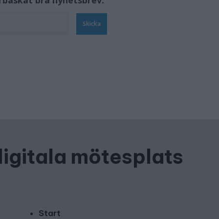
örbaskat bra nyhetsbrev.
Skicka
digitala mötesplats
Start