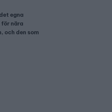
 det egna
 för nära
gn, och den som