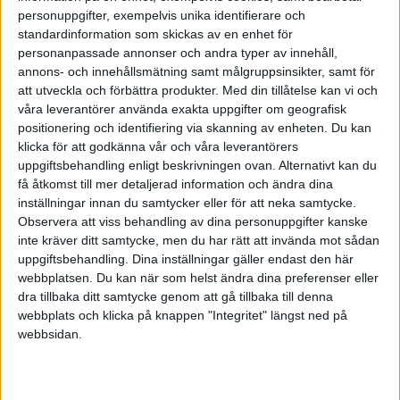
framväxten och utvecklingen av Internet, så har vi gått
personuppgifter, exempelvis unika identifierare och
mer och mer mot en snabb och ständig uppkoppling.
standardinformation som skickas av en enhet för
personanpassade annonser och andra typer av innehåll,
Forskare runt om i världen har kommit att intressera
annons- och innehållsmätning samt målgruppsinsikter, samt för
sig för vad det här får för konsekvenser för den
att utveckla och förbättra produkter.
Med din tillåtelse kan vi och
enskilda människan, och hur den mänskliga hjärnan
våra leverantörer använda exakta uppgifter om geografisk
hanterar det här. Adam Gazzaley som forskar vid
positionering och identifiering via skanning av enheten. Du kan
University of California påpekar bland annat att den
klicka för att godkänna vår och våra leverantörers
uppgiftsbehandling enligt beskrivningen ovan. Alternativt kan du
mänskliga hjärnan på grund av det här utsätts för en
få åtkomst till mer detaljerad information och ändra dina
typ av påverkan som hjärnan inte är utvecklad för.
inställningar innan du samtycker eller för att neka samtycke.
Observera att viss behandling av dina personuppgifter kanske
I arbetsliv med en ständig uppkoppling och ständig
inte kräver ditt samtycke, men du har rätt att invända mot sådan
närvaro så behövs det en tydlig policy på arbetsplatsen
uppgiftsbehandling. Dina inställningar gäller endast den här
webbplatsen. Du kan när som helst ändra dina preferenser eller
kring när du som anställd behöver vara närvarande och
dra tillbaka ditt samtycke genom att gå tillbaka till denna
bland annat kunna svara på e-post. Det här behöver
webbplats och klicka på knappen "Integritet" längst ned på
också gälla dig som är på tjänsteresa utomlands,
webbsidan.
eftersom det finns en oro för vad denna stress får för
konsekvenser. För, tyvärr är det som så att många
anställda upplever att dagens informationsteknologi