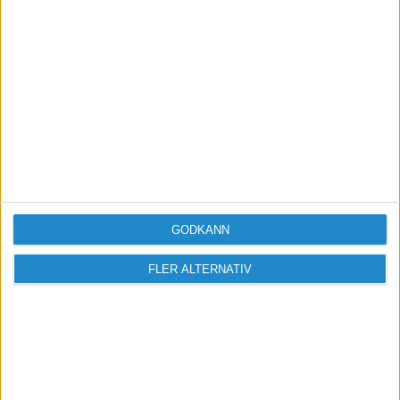
värdeskapare.
Bli medlem
Missa inga nyheter! Anmäl dig till ett
förbaskat bra nyhetsbrev.
GODKÄNN
Skicka
FLER ALTERNATIV