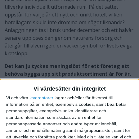
tillverka individuellt utformade rum. På det sättet
uppstår för varje år ett nytt och unikt hotell; vilken
hotellägare skulle inte drömma om något liknande?
Anläggningen tas i bruk under december och ett halvår
senare upplöses den genom naturens försorg och
återgår till älven igen, en vacker symbol för livets eviga
kretslopp.
Det kan ju tyckas meningslöst för ett företag att
behöva bygga upp sitt produktsortiment år för år,
hela vägen från grunden.
Men värdet ligger knappast
Vi värdesätter din integritet
i is och snö utan snarare i konceptet som sådant. Det
ska erbjuda en upplevelse som inte kan fås någon
Vi och våra
leverantorer
lagrar och/eller får åtkomst till
annanstans och kanske heller inte på något annat sätt.
information på en enhet, exempelvis cookies, samt bearbetar
personuppgifter, exempelvis unika identifierare och
Genom att vårda ett sådant koncept av upplevelse och
standardinformation som skickas av en enhet för
skönhet och finna alltfler uttryckssätt för det i nya
personanpassade annonser och andra typer av innehåll,
arrangemang ska det gå att bevara och utvidga
annons- och innehållsmätning samt målgruppsinsikter, samt för
konceptets attraktion.
att utveckla och förbättra produkter.
Med din tillåtelse kan vi och