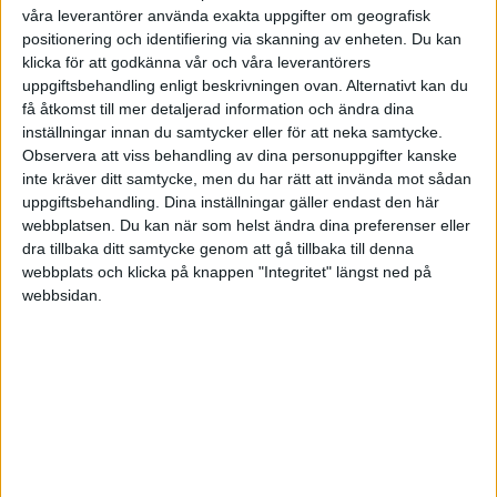
våra leverantörer använda exakta uppgifter om geografisk
positionering och identifiering via skanning av enheten. Du kan
klicka för att godkänna vår och våra leverantörers
uppgiftsbehandling enligt beskrivningen ovan. Alternativt kan du
få åtkomst till mer detaljerad information och ändra dina
inställningar innan du samtycker eller för att neka samtycke.
Observera att viss behandling av dina personuppgifter kanske
inte kräver ditt samtycke, men du har rätt att invända mot sådan
uppgiftsbehandling. Dina inställningar gäller endast den här
webbplatsen. Du kan när som helst ändra dina preferenser eller
dra tillbaka ditt samtycke genom att gå tillbaka till denna
webbplats och klicka på knappen "Integritet" längst ned på
webbsidan.
Ett viktigt grund för nya
affärsidéer är förmågan
att se möjligheter i hot
och vända svaghet till