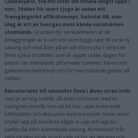
I Jukkasjärvi, två mil öster om Kiruna längst uppe i
norr, föddes för snart tjugo år sedan ett
framgångsrikt affärskoncept, Icehotel AB, som
idag är ett av Sveriges mest kända varumärken
utomlands.
Grunden för verksamheten är de
anläggningar av is och snö som byggs upp till varje ny
säsong och med åren på en allt större yta. I centrum
finns själva ishotellet, som är öppet under dagen för
besök i de individuellt utformade rummen, baren och
gallerierna med konst och för övernattande gäster på
natten.
Råmaterialet till ishotellet finns i älven strax intill.
Isen är av hög kvalité, då älven strömmar med en
hastighet som får isen att bli klar, utan irriterande
luftbubblor och dessutom med bra volym. Innan älven
bryter upp på senvåren sågas is upp och lagras i
kallförråd inför kommande säsong. Konstnärer från
hela världen bjuds in och väljs ut för att designa och