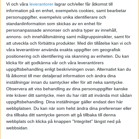
Vi och våra
leverantorer
lagrar och/eller får åtkomst till
följa allmänna reklamationsnämndens beslut och
information på en enhet, exempelvis cookies, samt bearbetar
rekommendationer
personuppgifter, exempelvis unika identifierare och
att Dina anställda bär synliga namnbrickor och
standardinformation som skickas av en enhet för
kan legitimera sig vid förfrågan
personanpassade annonser och andra typer av innehåll,
annons- och innehållsmätning samt målgruppsinsikter, samt för
att Ditt företags samtliga bi-bolag auktoriseras,
att utveckla och förbättra produkter.
Med din tillåtelse kan vi och
samt att Dina eventuella underentreprenörer
våra leverantörer använda exakta uppgifter om geografisk
också ska följa många av dessa krav.
positionering och identifiering via skanning av enheten. Du kan
klicka för att godkänna vår och våra leverantörers
uppgiftsbehandling enligt beskrivningen ovan. Alternativt kan du
få åtkomst till mer detaljerad information och ändra dina
inställningar innan du samtycker eller för att neka samtycke.
Observera att viss behandling av dina personuppgifter kanske
inte kräver ditt samtycke, men du har rätt att invända mot sådan
uppgiftsbehandling. Dina inställningar gäller endast den här
webbplatsen. Du kan när som helst ändra dina preferenser eller
dra tillbaka ditt samtycke genom att gå tillbaka till denna
webbplats och klicka på knappen "Integritet" längst ned på
webbsidan.