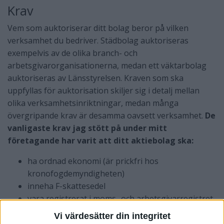
Krav
Vem som auktoriserar ditt bolag beror på vilken
verksamhet du bedriver. Städbolag auktoriseras
exempelvis av de olika branch- och
arbetsgivarorganisationerna, medan ett väktarbolag
auktoriseras av Länsstyrelsen. Kraven som ska
uppfyllas för auktorisation skiljer sig i detalj mellan
olika verksamhetsinriktningar, medan många
övergripande krav är desamma oavsett verksamhet.
De
vanligaste krav jag stött på under mitt
företagande har varit att ditt aktiebolag ska:
ha ordnad ekonomi (är prickfri hos
kronofogdemyndigheten)
inneha F-skattesedel
vara registrerat i moms- och arbetsgivarregistret
ha en ansvarsförsäkring
Vi värdesätter din integritet
ha någon form av miljöledningssystem