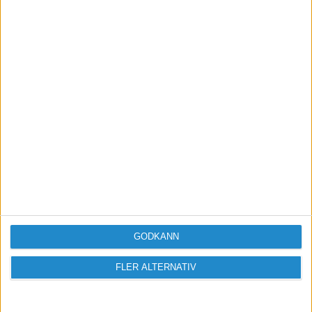
värdeskapare.
Bli medlem
Missa inga nyheter! Anmäl dig till ett
förbaskat bra nyhetsbrev.
Skicka
GODKÄNN
Taggar
FLER ALTERNATIV
Affärsjuridik